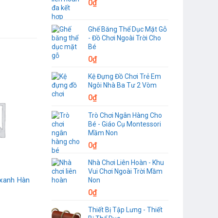
0
₫
Ghế Băng Thể Dục Mặt Gỗ
- Đồ Chơi Ngoài Trời Cho
Bé
0
₫
Kệ Đựng Đồ Chơi Trẻ Em
Ngôi Nhà Ba Tư 2 Vòm
0
₫
Trò Chơi Ngân Hàng Cho
Bé - Giáo Cụ Montessori
Mầm Non
0
₫
Nhà Chơi Liên Hoàn - Khu
Vui Chơi Ngoài Trời Mầm
 xanh Hàn
Non
0
₫
Thiết Bị Tập Lưng - Thiết