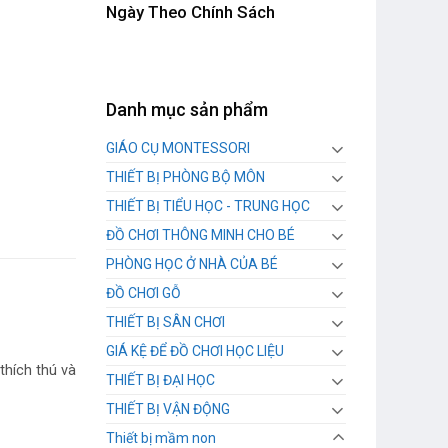
Ngày Theo Chính Sách
Danh mục sản phẩm
GIÁO CỤ MONTESSORI
THIẾT BỊ PHÒNG BỘ MÔN
THIẾT BỊ TIỂU HỌC - TRUNG HỌC
ĐỒ CHƠI THÔNG MINH CHO BÉ
PHÒNG HỌC Ở NHÀ CỦA BÉ
ĐỒ CHƠI GỖ
THIẾT BỊ SÂN CHƠI
GIÁ KỆ ĐỂ ĐỒ CHƠI HỌC LIỆU
thích thú và
THIẾT BỊ ĐẠI HỌC
THIẾT BỊ VẬN ĐỘNG
Thiết bị mầm non