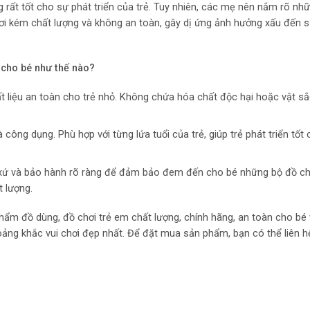
rất tốt cho sự phát triển của trẻ. Tuy nhiên, các mẹ nên nắm rõ nhữ
ơi kém chất lượng và không an toàn, gây dị ứng ảnh hưởng xấu đến 
n
cho bé như thế nào?
 liệu an toàn cho trẻ nhỏ. Không chứa hóa chất độc hại hoặc vật s
ng dụng. Phù hợp với từng lứa tuổi của trẻ, giúp trẻ phát triển tốt 
 xứ và bảo hành rõ ràng để đảm bảo đem đến cho bé những bộ đồ chơ
t lượng.
hẩm đồ dùng, đồ chơi trẻ em chất lượng, chính hãng, an toàn cho bé
oảng khắc vui chơi đẹp nhất. Để đặt mua sản phẩm, bạn có thể liên h