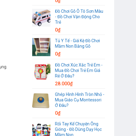
0
₫
Đồ Chơi Gỗ Ô Tô Sơn Màu
- Đồ Chơi Vận Động Cho
Trẻ
0
₫
Tủ Y Tế - Giá Kệ Đồ Chơi
Mầm Non Bằng Gỗ
0
₫
Đồ Chơi Xúc Xắc Trẻ Em -
ụng.
Mua Đồ Chơi Trẻ Em Giá
Rẻ Ở Đâu?
28.000
₫
Ghép Hình Hình Tròn Nhỏ -
Mua Giáo Cụ Montessori
Ở Đâu?
0
₫
Rối Tay Kể Chuyện Ông
Gióng - Đồ Dùng Dạy Học
Mầm Non