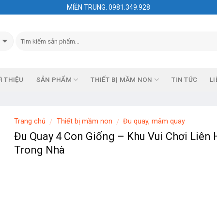
MIỀN TRUNG: 0981.349.928
I THIỆU
SẢN PHẨM
THIẾT BỊ MẦM NON
TIN TỨC
LI
Trang chủ
Thiết bị mầm non
Đu quay, mâm quay
/
/
Đu Quay 4 Con Giống – Khu Vui Chơi Liên
Trong Nhà