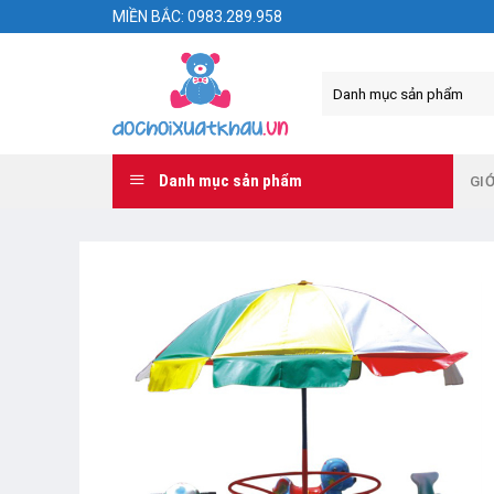
Skip
MIỀN BẮC: 0983.289.958
to
content
Danh mục sản phẩm
GIỚ