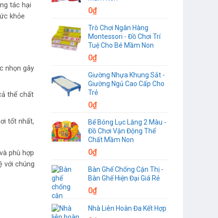
ng tác hại
0
₫
sức khỏe
Trò Chơi Ngân Hàng
Montessori - Đồ Chơi Trí
Tuệ Cho Bé Mầm Non
0
₫
ắc nhọn gây
Giường Nhựa Khung Sắt -
Giường Ngủ Cao Cấp Cho
Trẻ
cả thể chất
0
₫
i tốt nhất,
Bể Bóng Lục Lăng 2 Màu -
Đồ Chơi Vận Động Thể
Chất Mầm Non
0
₫
 và phù hợp
ệ với chúng
Bàn Ghế Chống Cận Thị -
Bàn Ghế Hiện Đại Giá Rẻ
0
₫
Nhà Liên Hoàn Đa Kết Hợp