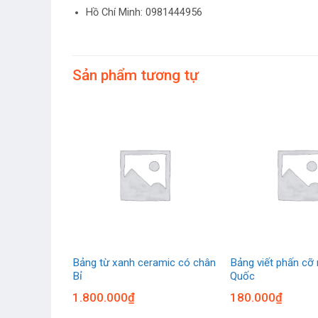
Hồ Chí Minh: 0981444956
Sản phẩm tương tự
ng lóa Hàn
Bảng từ xanh ceramic có chân
Bảng viết phấn cỡ
d
Bỉ
Quốc
1.800.000
₫
180.000
₫