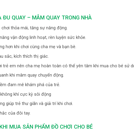
UA ĐU QUAY – MÂM QUAY TRONG NHÀ
i chơi thỏa mái, tăng sự năng động.
năng vận động linh hoạt, rèn luyện sức khỏe.
ng hơn khi chơi cùng cha mẹ và bạn bè.
 sắc, kích thích thị giác.
hơi trẻ em nên cha mẹ hoàn toàn có thể yên tâm khi mua cho bé sử d
quanh khi mâm quay chuyển động.
 niềm đam mê khám phá của trẻ.
 không khí cực kỳ sôi động
giúp trẻ thư giãn và giải trí khi chơi.
ắc của đôi tay.
KHI MUA SẢN PHẨM ĐỒ CHƠI CHO BÉ