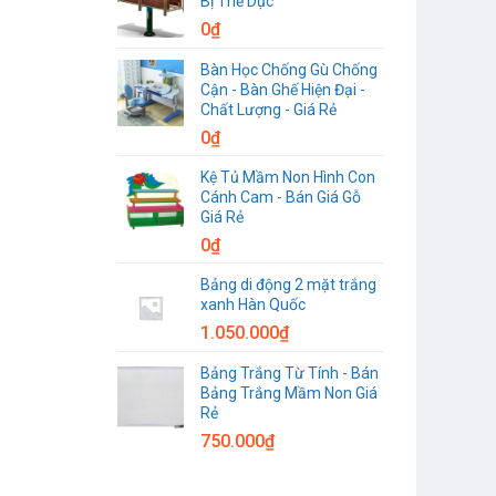
Bị Thể Dục
0
₫
Bàn Học Chống Gù Chống
Cận - Bàn Ghế Hiện Đại -
Chất Lượng - Giá Rẻ
0
₫
Kệ Tủ Mầm Non Hình Con
Cánh Cam - Bán Giá Gỗ
Giá Rẻ
0
₫
Bảng di động 2 mặt trắng
xanh Hàn Quốc
1.050.000
₫
Bảng Trắng Từ Tính - Bán
Bảng Trắng Mầm Non Giá
Rẻ
750.000
₫