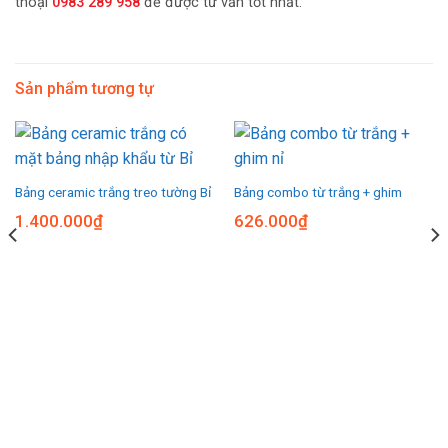
thoại
0983 289 958
để được tư vấn tốt nhất.
Sản phẩm tương tự
Bảng ceramic trắng treo tường Bỉ
Bảng combo từ trắng + ghim
1.400.000
₫
626.000
₫