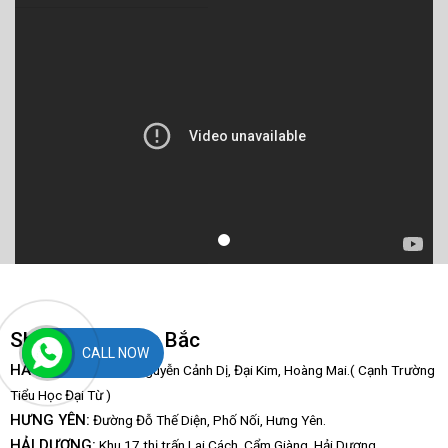
Showroom Miền Bắc
CALL NOW
HÀ NỘI:
Số 117 D4, Nguyễn Cảnh Dị, Đại Kim, Hoàng Mai.( Cạnh Trường
Tiểu Học Đại Từ )
HƯNG YÊN:
Đường Đỗ Thế Diện, Phố Nối, Hưng Yên.
HẢI DƯƠNG:
Khu 17 thị trấn Lai Cách, Cẩm Giàng, Hải Dương.