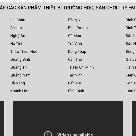
CẤP CÁC SẢN PHẨM THIẾT BỊ TRƯỜNG HỌC, SÂN CHƠI TRẺ E
Lai Châu
Đồng Nai
Bình 
Sơn La
Bình Dương
Bình 
Nghệ An
Cà Mau
Đắc L
Hà Tĩnh
Trà Vinh
Đắc 
Thừa Thiên Huế
Đồng Tháp
Đồng 
Quảng Bình
Cần Thơ
Gia La
Quảng Trị
TP Hồ Chí Minh
Hà N
Quảng Nam
Tây Ninh
Kiên 
Đà Nẵng
Bến Tre
Kon 
Khánh Hòa
Bình Định
Lâm 