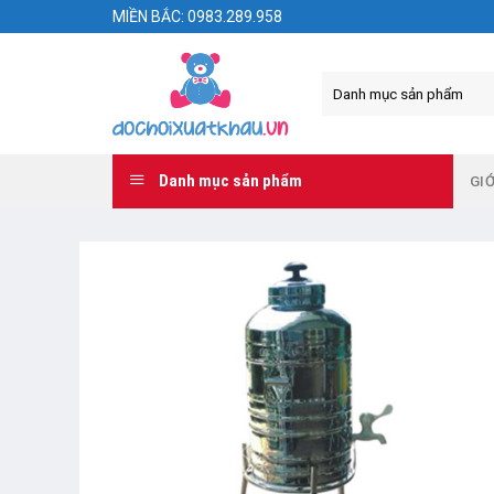
Skip
MIỀN BẮC: 0983.289.958
to
content
Danh mục sản phẩm
GIỚ