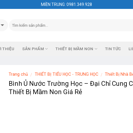
MIỀN TRUNG: 0981.349.928
I THIỆU
SẢN PHẨM
THIẾT BỊ MẦM NON
TIN TỨC
LI
Trang chủ
THIẾT BỊ TIỂU HỌC - TRUNG HỌC
Thiết Bị Nhà B
/
/
Bình Ủ Nước Trường Học – Đại Chỉ Cung 
Thiết Bị Mầm Non Giá Rẻ