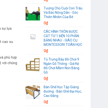
Tượng Chú Cuội Con Trâu
Và Bác Nông Dân - Góc
Thiên Nhiên Của Bé
0
₫
à sự lựa
CÁC HÌNH TRÒN ĐƯỢC
CẮT TỪ 1 ĐẾN 10 PHẦN
BẰNG NHAU - GIÁO CỤ
út cao su
MONTESSORI TOÁN HỌC
0
₫
 và phù hợp
Tủ Trưng Bày Đồ Chơi 9
ệ với chúng
Ngăn Gỗ Thông - Giá Kệ
Đồ Chơi Mầm Non Bằng
Gỗ
0
₫
Bàn Ghế Học Tập Giảng
Đường - Bàn Ghế Đại Học,
Cao Đẳng
0
₫