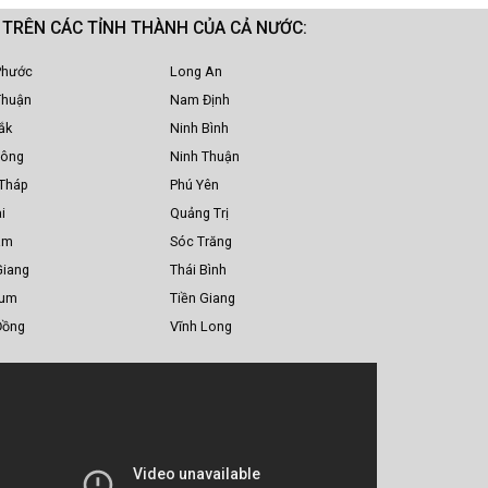
M TRÊN CÁC TỈNH THÀNH CỦA CẢ NƯỚC:
Phước
Long An
Thuận
Nam Định
ắk
Ninh Bình
Nông
Ninh Thuận
Tháp
Phú Yên
i
Quảng Trị
am
Sóc Trăng
Giang
Thái Bình
Tum
Tiền Giang
Đồng
Vĩnh Long