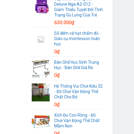
Delune Nga A2-012 -
Giảm Thiểu Tuyệt Đối Tình
Trạng Gù Lưng Của Trẻ
630.000
₫
Số đếm và hạt chấm đỏ -
Giáo cụ montessori toán
học
0
₫
Bàn Ghế Học Sinh Trung
Học - Bàn Ghế Giá Rẻ
0
₫
Hệ Thống Vui Chơi Kiểu 32
- Đồ Chơi Vận Động Thể
Chất Cho Bé
0
₫
Xích Đu Con Rồng - Đồ
Chơi Vận Động Thể Chất
Mầm Non
0
₫