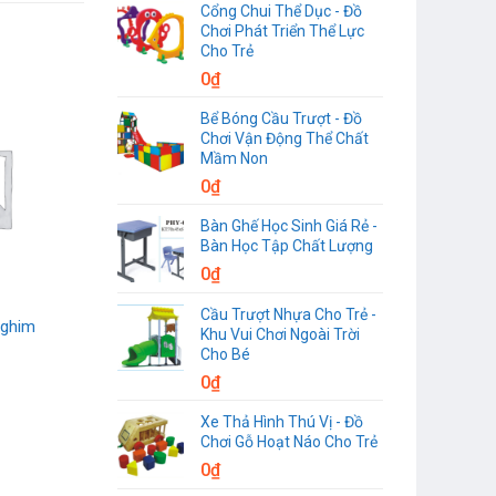
Cổng Chui Thể Dục - Đồ
Chơi Phát Triển Thể Lực
Cho Trẻ
0
₫
Bể Bóng Cầu Trượt - Đồ
Chơi Vận Động Thể Chất
Mầm Non
0
₫
Bàn Ghế Học Sinh Giá Rẻ -
Bàn Học Tập Chất Lượng
0
₫
Cầu Trượt Nhựa Cho Trẻ -
 ghim
Khu Vui Chơi Ngoài Trời
Cho Bé
0
₫
Xe Thả Hình Thú Vị - Đồ
Chơi Gỗ Hoạt Náo Cho Trẻ
0
₫