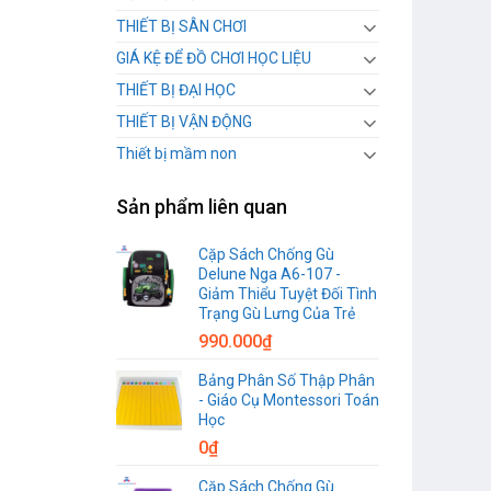
THIẾT BỊ SÂN CHƠI
GIÁ KỆ ĐỂ ĐỒ CHƠI HỌC LIỆU
THIẾT BỊ ĐẠI HỌC
THIẾT BỊ VẬN ĐỘNG
Thiết bị mầm non
Sản phẩm liên quan
Cặp Sách Chống Gù
Delune Nga A6-107 -
Giảm Thiểu Tuyệt Đối Tình
Trạng Gù Lưng Của Trẻ
990.000
₫
Bảng Phân Số Thập Phân
- Giáo Cụ Montessori Toán
Học
0
₫
Cặp Sách Chống Gù