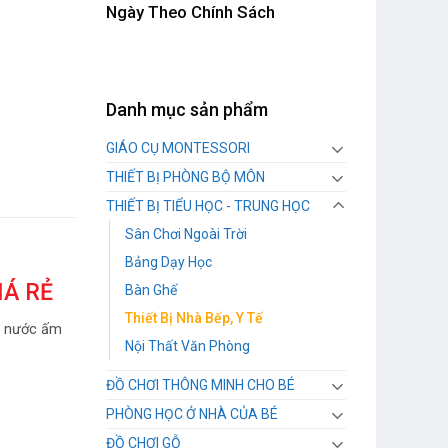
Ngày Theo Chính Sách
Danh mục sản phẩm
GIÁO CỤ MONTESSORI
THIẾT BỊ PHÒNG BỘ MÔN
THIẾT BỊ TIỂU HỌC - TRUNG HỌC
Sân Chơi Ngoài Trời
Bảng Dạy Học
IÁ RẺ
Bàn Ghế
Thiết Bị Nhà Bếp, Y Tế
ng nước ấm
Nội Thất Văn Phòng
ĐỒ CHƠI THÔNG MINH CHO BÉ
PHÒNG HỌC Ở NHÀ CỦA BÉ
ĐỒ CHƠI GỖ