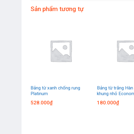
Sản phẩm tương tự
 ly nhỏ
Bảng từ xanh chống rung
Bảng từ trắng Hàn
Platinum
khung nhỏ Econo
528.000
₫
180.000
₫