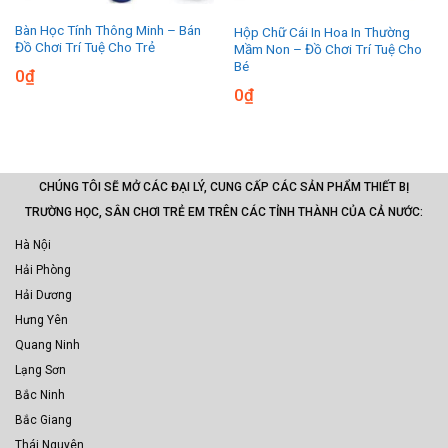
Bàn Học Tính Thông Minh – Bán
Hộp Chữ Cái In Hoa In Thường
Đồ Chơi Trí Tuệ Cho Trẻ
Mầm Non – Đồ Chơi Trí Tuệ Cho
Bé
0
₫
0
₫
CHÚNG TÔI SẼ MỞ CÁC ĐẠI LÝ, CUNG CẤP CÁC SẢN PHẨM THIẾT BỊ
TRƯỜNG HỌC, SÂN CHƠI TRẺ EM TRÊN CÁC TỈNH THÀNH CỦA CẢ NƯỚC:
Hà Nội
Hải Phòng
Hải Dương
Hưng Yên
Quang Ninh
Lạng Sơn
Bắc Ninh
Bắc Giang
Thái Nguyên