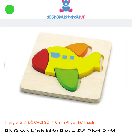
Skip
to
content
Trang chủ
ĐỒ CHƠI GỖ
Chinh Phục Thử Thách
/
/
Bộ Ghép Hình Máy Bay – Đồ Chơi Phát