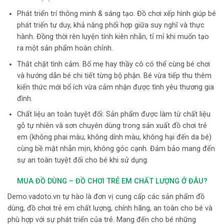
Phát triển trí thông minh & sáng tạo. Đồ chơi xếp hình giúp bé
phát triển tư duy, khả năng phối hợp giữa suy nghĩ và thực
hành. Đồng thời rèn luyện tính kiên nhẫn, tỉ mỉ khi muốn tạo
ra một sản phẩm hoàn chỉnh.
Thắt chặt tình cảm. Bố mẹ hay thầy cô có thể cùng bé chơi
và hướng dẫn bé chi tiết từng bộ phận. Bé vừa tiếp thu thêm
kiến thức mới bổ ích vừa cảm nhận được tình yêu thương gia
đình.
Chất liệu an toàn tuyệt đối: Sản phẩm được làm từ chất liệu
gỗ tự nhiên và sơn chuyên dùng trong sản xuất đồ chơi trẻ
em (không phai màu, không dính màu, không hại đến da bé)
cùng bề mặt nhẵn mịn, không góc cạnh. Đảm bảo mang đến
sự an toàn tuyệt đối cho bé khi sử dụng.
MUA ĐỒ DÙNG – ĐỒ CHƠI TRẺ EM CHẤT LƯỢNG Ở ĐÂU?
Demo.vadoto.vn tự hào là đơn vị cung cấp các sản phẩm đồ
dùng, đồ chơi trẻ em chất lượng, chính hãng, an toàn cho bé và
phù hợp với sự phát triển của trẻ. Mang đến cho bé những