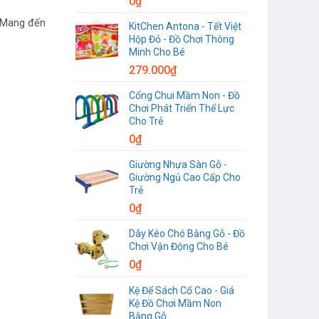
0
₫
. Mang đến
KitChen Antona - Tết Việt
Hộp Đỏ - Đồ Chơi Thông
Minh Cho Bé
279.000
₫
Cổng Chui Mầm Non - Đồ
Chơi Phát Triển Thể Lực
Cho Trẻ
0
₫
Giường Nhựa Sàn Gỗ -
Giường Ngủ Cao Cấp Cho
Trẻ
0
₫
Dây Kéo Chó Bằng Gỗ - Đồ
Chơi Vận Động Cho Bé
0
₫
Kệ Để Sách Cổ Cao - Giá
Kệ Đồ Chơi Mầm Non
Bằng Gỗ