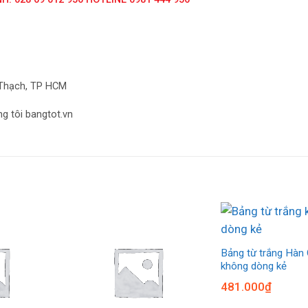
h Thạch, TP HCM
g tôi bangtot.vn
Bảng từ trắng Hàn
không dòng kẻ
481.000
₫