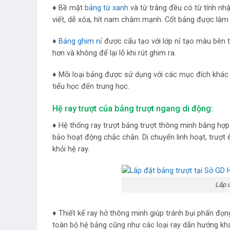
♦ Bề mặt
bảng từ xanh
và từ trắng đều có từ tính nhậ
viết, dễ xóa, hít nam châm mạnh. Cốt bảng được là
♦
Bảng ghim nỉ
được cấu tạo với lớp nỉ tạo màu bên tr
hơn và không để lại lỗ khi rút ghim ra.
♦ Mỗi loại bảng được sử dụng với các mục đích khác 
tiểu học đến trung học.
Hệ ray trượt của bảng trượt ngang di động:
♦ Hệ thống ray trượt bảng trượt thông minh bằng hợ
bảo hoạt động chắc chắn. Di chuyển linh hoạt, trượt 
khỏi hệ ray.
Lắp đ
♦ Thiết kế ray hở thông minh
g
iúp tránh bụi phấn đọn
toàn bộ hệ bảng cũng như các loại ray dẫn hướng kh