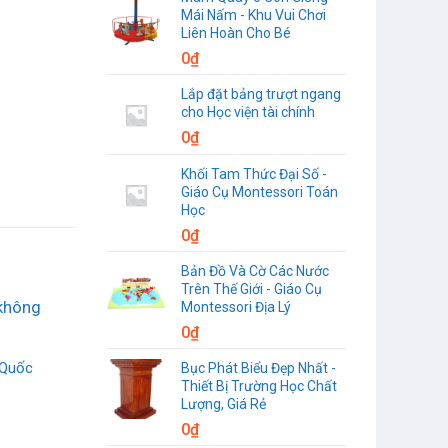
Mái Nấm - Khu Vui Chơi
Liên Hoàn Cho Bé
0
₫
Lắp đặt bảng trượt ngang
cho Học viện tài chính
0
₫
Khối Tam Thức Đại Số -
Giáo Cụ Montessori Toán
Học
0
₫
Bản Đồ Và Cờ Các Nước
Trên Thế Giới - Giáo Cụ
Montessori Địa Lý
0
₫
 Quốc
Bục Phát Biểu Đẹp Nhất -
Thiết Bị Trường Học Chất
Lượng, Giá Rẻ
0
₫