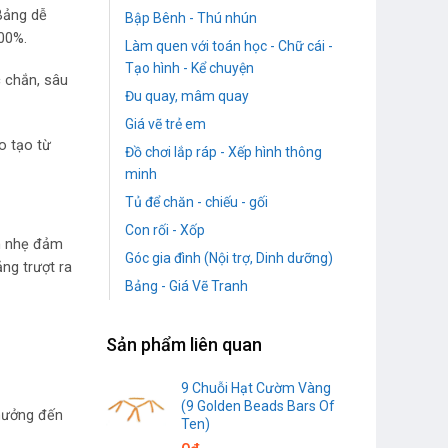
 Bảng dễ
Bập Bênh - Thú nhún
00%.
Làm quen với toán học - Chữ cái -
Tạo hình - Kể chuyện
c chắn, sâu
Đu quay, mâm quay
Giá vẽ trẻ em
o tạo từ
Đồ chơi lắp ráp - Xếp hình thông
minh
Tủ để chăn - chiếu - gối
Con rối - Xốp
ọn nhẹ đảm
Góc gia đình (Nội trợ, Dinh dưỡng)
ng trượt ra
Bảng - Giá Vẽ Tranh
Sản phẩm liên quan
9 Chuỗi Hạt Cườm Vàng
(9 Golden Beads Bars Of
 hưởng đến
Ten)