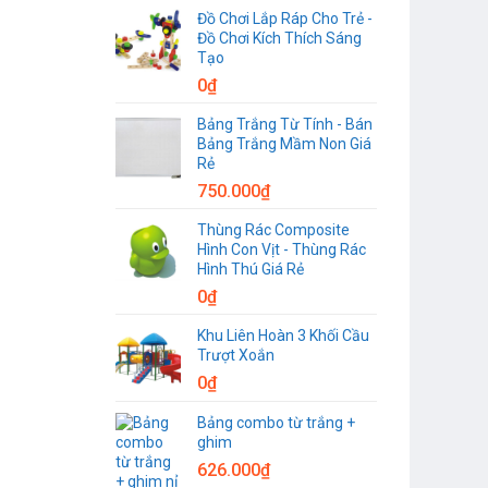
Đồ Chơi Lắp Ráp Cho Trẻ -
Đồ Chơi Kích Thích Sáng
Tạo
0
₫
Bảng Trắng Từ Tính - Bán
Bảng Trắng Mầm Non Giá
Rẻ
750.000
₫
Thùng Rác Composite
Hình Con Vịt - Thùng Rác
Hình Thú Giá Rẻ
0
₫
Khu Liên Hoàn 3 Khối Cầu
Trượt Xoắn
0
₫
Bảng combo từ trắng +
ghim
626.000
₫