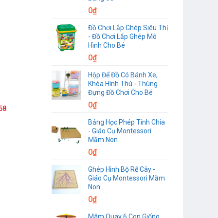
0
₫
Đồ Chơi Lắp Ghép Siêu Thị
- Đồ Chơi Lắp Ghép Mô
Hình Cho Bé
0
₫
Hộp Để Đồ Có Bánh Xe,
Khóa Hình Thú - Thùng
Đựng Đồ Chơi Cho Bé
0
₫
58
.
Bảng Học Phép Tính Chia
- Giáo Cụ Montessori
Mầm Non
0
₫
Ghép Hình Bộ Rễ Cây -
Giáo Cụ Montessori Mầm
Non
0
₫
Mâm Quay 6 Con Giống