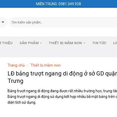
MIỀN TRUNG: 0981.349.928
I THIỆU
SẢN PHẨM
THIẾT BỊ MẦM NON
TIN TỨC
LI
Trang chủ
Thiết bị mầm non
/
LĐ bảng trượt ngang di động ở sở GD quậ
Trưng
Bảng trượt ngang di động đang được rất nhiều trường học, trung tâ
Bảng trượt ngang di động sử dụng kết hợp nhiều bề mặt bảng trên
diện tích sử dụng.