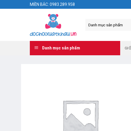
Skip
MIỀN BẮC: 0983.289.958
to
content
Danh mục sản phẩm
GIỚ