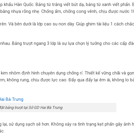
p khẩu Hàn Quốc. Bảng từ trắng viết bút dạ, bảng từ xanh viết phấn.
m bằng nhựa rỗng nhẹ. Chống ẩm, chống cong vênh, chịu được nước 1
ên. Và bên dưới là lớp cao su non dày. Giúp ghim tài liệu 1 cách chắ
nhau. Bảng trượt ngang 3 lớp là sự lựa chọn lý tưởng cho các cấp đà
p kim nhôm định hình chuyên dụng chống rỉ. Thiết kế vững chãi và g
êm, không rung, chịu được lực cao. Đẩy qua đẩy lại êm ái, không lo bả
ặt bảng trượt tại Sở GD Hai Bà Trưng
g lại, sử dụng sạch sẽ hơn. Không xảy ra tình trạng kẹt phấn gây ảnh
ác.