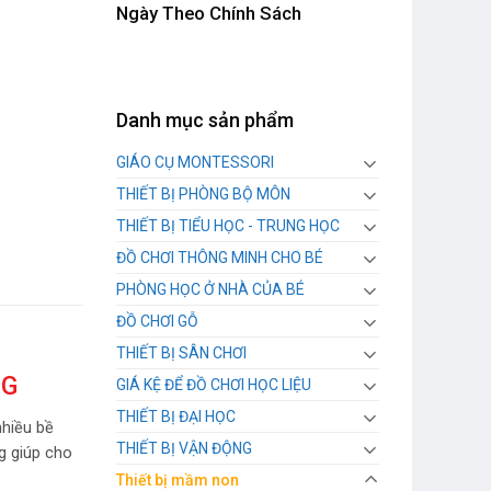
Ngày Theo Chính Sách
Danh mục sản phẩm
GIÁO CỤ MONTESSORI
THIẾT BỊ PHÒNG BỘ MÔN
THIẾT BỊ TIỂU HỌC - TRUNG HỌC
ĐỒ CHƠI THÔNG MINH CHO BÉ
PHÒNG HỌC Ở NHÀ CỦA BÉ
ĐỒ CHƠI GỖ
THIẾT BỊ SÂN CHƠI
NG
GIÁ KỆ ĐỂ ĐỒ CHƠI HỌC LIỆU
THIẾT BỊ ĐẠI HỌC
nhiều bề
THIẾT BỊ VẬN ĐỘNG
g giúp cho
Thiết bị mầm non