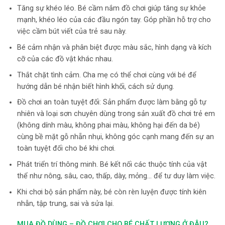
Tăng sự khéo léo. Bé cầm nắm đồ chơi giúp tăng sự khỏe
mạnh, khéo léo của các đầu ngón tay. Góp phần hỗ trợ cho
việc cầm bút viết của trẻ sau này.
Bé cảm nhận và phân biệt được màu sắc, hình dạng và kích
cỡ của các đồ vật khác nhau.
Thắt chặt tình cảm. Cha mẹ có thể chơi cùng với bé để
hướng dẫn bé nhận biết hình khối, cách sử dụng.
Đồ chơi an toàn tuyệt đối: Sản phẩm được làm bằng gỗ tự
nhiên và loại sơn chuyên dùng trong sản xuất đồ chơi trẻ em
(không dính màu, không phai màu, không hại đến da bé)
cùng bề mặt gỗ nhẵn nhụi, không góc cạnh mang đến sự an
toàn tuyệt đối cho bé khi chơi.
Phát triển trí thông minh. Bé kết nối các thuộc tính của vật
thể như nông, sâu, cao, thấp, dày, mỏng… để tư duy làm việc.
Khi chơi bộ sản phẩm này, bé còn rèn luyện được tính kiên
nhẫn, tập trung, sai và sửa lại.
MUA ĐỒ DÙNG – ĐỒ CHƠI CHO BÉ CHẤT LƯỢNG Ở ĐÂU?