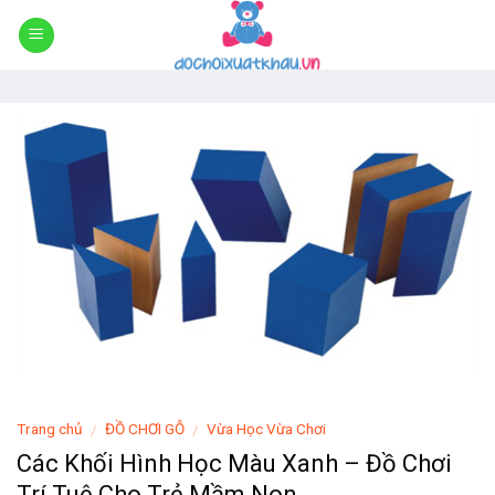
Skip
to
content
Trang chủ
ĐỒ CHƠI GỖ
Vừa Học Vừa Chơi
/
/
Các Khối Hình Học Màu Xanh – Đồ Chơi
Trí Tuệ Cho Trẻ Mầm Non