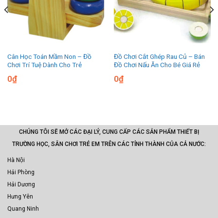
Cân Học Toán Mầm Non – Đồ
Đồ Chơi Cắt Ghép Rau Củ – Bán
Chơi Trí Tuệ Dành Cho Trẻ
Đồ Chơi Nấu Ăn Cho Bé Giá Rẻ
0
₫
0
₫
CHÚNG TÔI SẼ MỞ CÁC ĐẠI LÝ, CUNG CẤP CÁC SẢN PHẨM THIẾT BỊ
TRƯỜNG HỌC, SÂN CHƠI TRẺ EM TRÊN CÁC TỈNH THÀNH CỦA CẢ NƯỚC:
Hà Nội
Hải Phòng
Hải Dương
Hưng Yên
Quang Ninh