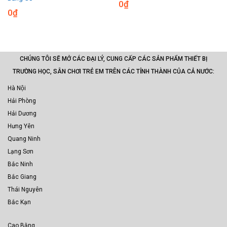
0
₫
0
₫
CHÚNG TÔI SẼ MỞ CÁC ĐẠI LÝ, CUNG CẤP CÁC SẢN PHẨM THIẾT BỊ
TRƯỜNG HỌC, SÂN CHƠI TRẺ EM TRÊN CÁC TỈNH THÀNH CỦA CẢ NƯỚC:
Hà Nội
Hải Phòng
Hải Dương
Hưng Yên
Quang Ninh
Lạng Sơn
Bắc Ninh
Bắc Giang
Thái Nguyên
Bắc Kạn
Cao Bằng