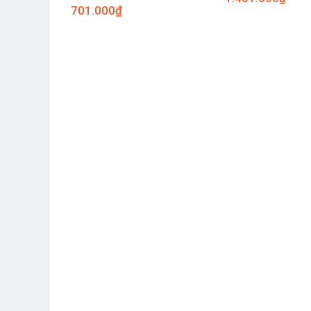
701.000
₫