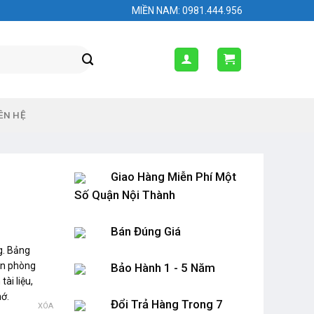
MIỀN NAM: 0981.444.956
ÊN HỆ
Giao Hàng Miễn Phí Một
Số Quận Nội Thành
Bán Đúng Giá
g. Bảng
văn phòng
Bảo Hành 1 - 5 Năm
ài liệu,
ớ.
Đổi Trả Hàng Trong 7
XÓA