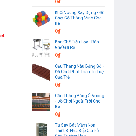
0
₫
Khối Vuông Xây Dựng - Đồ
Chơi Gỗ Thông Minh Cho
Bé
0
₫
58
.
Bàn Ghế Tiểu Học - Bàn
Ghế Giá Rẻ
0
₫
Cầu Thang Nâu Bằng Gỗ -
Đồ Chơi Phát Triển Trí Tuệ
Của Trẻ
0
₫
Cầu Thăng Bằng Ô Vuông
- Đồ Chơi Ngoài Trời Cho
Bé
0
₫
Tủ Sấy Bát Mầm Non -
Thiết Bị Nhà Bếp Giá Rẻ
Cho Trường Học