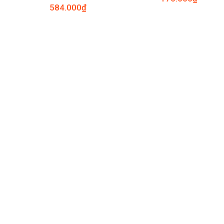
584.000
₫