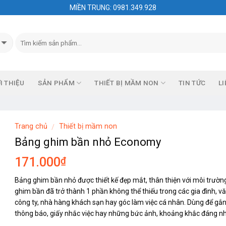
MIỀN TRUNG: 0981.349.928
I THIỆU
SẢN PHẨM
THIẾT BỊ MẦM NON
TIN TỨC
LI
Trang chủ
Thiết bị mầm non
/
Bảng ghim bần nhỏ Economy
₫
171.000
Bảng ghim bần nhỏ được thiết kế đẹp mắt, thân thiện với môi trườn
ghim bần đã trở thành 1 phần không thể thiếu trong các gia đình, 
công ty, nhà hàng khách sạn hay góc làm việc cá nhân. Dùng để gắn t
thông báo, giấy nhắc việc hay những bức ảnh, khoảng khắc đáng nh