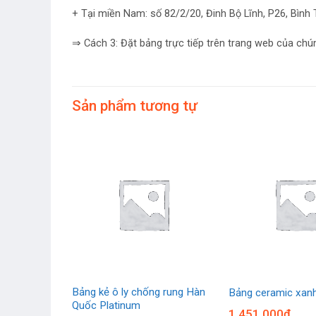
+ Tại miền Nam: số 82/2/20, Đinh Bộ Lĩnh, P26, Bìn
⇒ Cách 3: Đặt bảng trực tiếp trên trang web của chú
Sản phẩm tương tự
t lông Hàn
d
Bảng kẻ ô ly chống rung Hàn
Bảng ceramic xanh
Quốc Platinum
1.451.000
₫