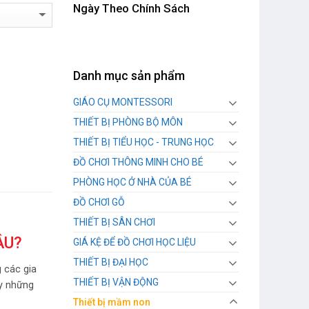
Ngày Theo Chính Sách
Danh mục sản phẩm
GIÁO CỤ MONTESSORI
THIẾT BỊ PHÒNG BỘ MÔN
THIẾT BỊ TIỂU HỌC - TRUNG HỌC
ĐỒ CHƠI THÔNG MINH CHO BÉ
PHÒNG HỌC Ở NHÀ CỦA BÉ
ĐỒ CHƠI GỖ
THIẾT BỊ SÂN CHƠI
ÂU?
GIÁ KỆ ĐỂ ĐỒ CHƠI HỌC LIỆU
THIẾT BỊ ĐẠI HỌC
 các gia
THIẾT BỊ VẬN ĐỘNG
ay những
Thiết bị mầm non