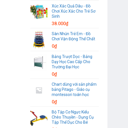
Xúc Xắc Quả Dâu - Đồ
Chơi Xúc Xắc Cho Trẻ Sơ
Sinh
38.000
₫
Sàn Nhún Trẻ Em - Đồ
Chơi Vận Động Thể Chất
0
₫
Bảng Trượt Dọc - Bảng
Dạy Học Cao Cấp Cho
Trường Đại Học
0
₫
Chart dùng với sản phẩm
bảng Pitago - Giáo cụ
montessori toán học
0
₫
Bộ Tập Cơ Ngực Kiểu
Chèo Thuyền - Dụng Cụ
Tập Thể Dục Cho Bé