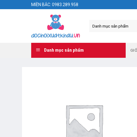
Skip
MIỀN BẮC: 0983.289.958
to
content
Danh mục sản phẩm
GIỚ