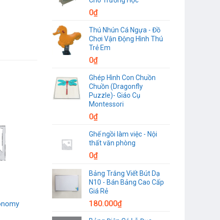
0
₫
Thú Nhún Cá Ngựa - Đồ
Chơi Vận Động Hình Thú
Trẻ Em
0
₫
Ghép Hình Con Chuồn
Chuồn (Dragonfly
Puzzle)- Giáo Cụ
Montessori
0
₫
Ghế ngồi làm việc - Nội
thất văn phòng
0
₫
Bảng Trắng Viết Bút Dạ
N10 - Bán Bảng Cao Cấp
Giá Rẻ
180.000
₫
onomy