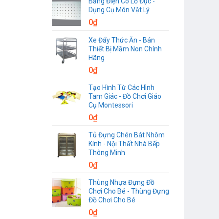
Bảng Điện Có Lỗ Đục -
Dụng Cụ Môn Vật Lý
0
₫
Xe Đẩy Thức Ăn - Bán
Thiết Bị Mầm Non Chính
Hãng
0
₫
Tạo Hình Từ Các Hình
Tam Giác - Đồ Chơi Giáo
Cụ Montessori
0
₫
Tủ Đựng Chén Bát Nhôm
Kính - Nội Thất Nhà Bếp
Thông Minh
0
₫
Thùng Nhựa Đựng Đồ
Chơi Cho Bé - Thùng Đựng
Đồ Chơi Cho Bé
0
₫