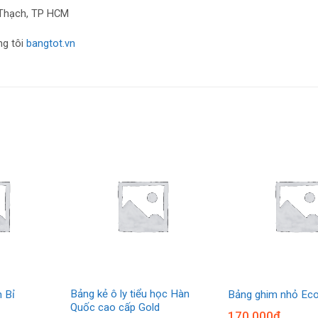
h Thạch, TP HCM
ng tôi
bangtot.vn
Bảng kẻ ô ly tiểu học Hàn
 Bỉ
Bảng ghim nhỏ Ec
Quốc cao cấp Gold
170.000
₫