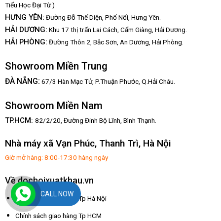
Tiểu Học Đại Từ )
HƯNG YÊN:
Đường Đỗ Thế Diện, Phố Nối, Hưng Yên.
HẢI DƯƠNG:
Khu 17 thị trấn Lai Cách, Cẩm Giàng, Hải Dương.
HẢI PHÒNG:
Đường Thôn 2, Bắc Sơn, An Dương, Hải Phòng.
Showroom Miền Trung
:
ĐÀ NẴNG
67/3 Hàn Mạc Tử, P.Thuận Phước, Q.Hải Châu.
Showroom Miền Nam
TP.HCM:
82/2/20, Đường Đinh Bộ Lĩnh,
Bình Thạnh.
Nhà máy xã Vạn Phúc, Thanh Trì, Hà Nội
Giờ mở hàng: 8:00-17:30 hàng ngày
Về dochoixuatkhau.vn
CALL NOW
Chính sách giao hàng Tp Hà Nội
Chính sách giao hàng Tp HCM