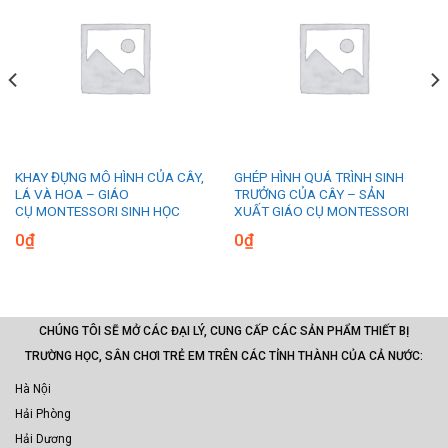
KHAY ĐỰNG MÔ HÌNH CỦA CÂY,
GHÉP HÌNH QUÁ TRÌNH SINH
LÁ VÀ HOA – GIÁO
TRƯỞNG CỦA CÂY – SẢN
CỤ MONTESSORI SINH HỌC
XUẤT GIÁO CỤ MONTESSORI
0
₫
0
₫
CHÚNG TÔI SẼ MỞ CÁC ĐẠI LÝ, CUNG CẤP CÁC SẢN PHẨM THIẾT BỊ
TRƯỜNG HỌC, SÂN CHƠI TRẺ EM TRÊN CÁC TỈNH THÀNH CỦA CẢ NƯỚC:
Hà Nội
Hải Phòng
Hải Dương