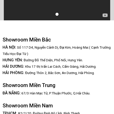
Showroom Miền Bắc
HÀ NỘI:
Số 117 D4, Nguyễn Cảnh Dị, Đại Kim, Hoàng Mai.( Cạnh Trường
Tiểu Học Đại Từ )
HƯNG YÊN:
Đường Đỗ Thế Diện, Phố Nối, Hưng Yên.
HẢI DƯƠNG:
Khu 17 thị trấn Lai Cách, Cẩm Giàng, Hải Dương.
HẢI PHÒNG:
Đường Thôn 2, Bắc Sơn, An Dương, Hải Phòng.
Showroom Miền Trung
:
ĐÀ NẴNG
67/3 Hàn Mạc Tử, P.Thuận Phước, Q.Hải Châu.
Showroom Miền Nam
TP.HCM:
82/2/20, Đường Đinh Bộ Lĩnh,
Bình Thạnh.