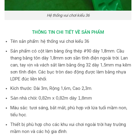
Hệ thống vui chơi kiểu 36
THÔNG TIN CHI TIẾT VỀ SẢN PHẨM
Tên sản phẩm: hệ thống vui chơi kiểu 36
Sản phẩm có cột làm bàng ống thép #90 dày 1,8mm. Cầu
thang bằng tôn dày 1,8mm sơn sần tĩnh điện ngoài trời. Lan
can, tay vịn và vách sắt làm bằng ống 32 dày 1,5mm mạ kẽm
sơn tĩnh điện. Các bục tròn dao động được làm bằng nhựa
LDPE đúc liền khối.
Kích thước: Dài 3m, Rộng 1,6m, Cao 2,3m.
Sàn nhà chòi: 0,82m x 0,82m dày 1,8mm
Màu sắc: tươi sáng, bắt mắt, phù hợp với lứa tuổi mầm non,
tiểu học.
Thiết bị phù hợp cho các khu vui chơi ngoài trời hay trường
mầm non và các hộ gia đình.