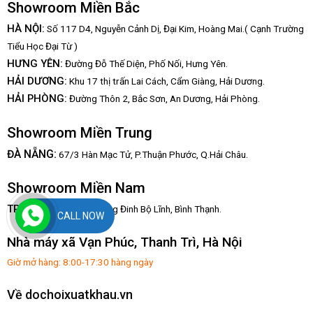
Showroom Miền Bắc
HÀ NỘI:
Số 117 D4, Nguyễn Cảnh Dị, Đại Kim, Hoàng Mai.( Cạnh Trường
Tiểu Học Đại Từ )
HƯNG YÊN:
Đường Đỗ Thế Diện, Phố Nối, Hưng Yên.
HẢI DƯƠNG:
Khu 17 thị trấn Lai Cách, Cẩm Giàng, Hải Dương.
HẢI PHÒNG:
Đường Thôn 2, Bắc Sơn, An Dương, Hải Phòng.
Showroom Miền Trung
:
ĐÀ NẴNG
67/3 Hàn Mạc Tử, P.Thuận Phước, Q.Hải Châu.
Showroom Miền Nam
TP.HCM:
82/2/20, Đường Đinh Bộ Lĩnh,
Bình Thạnh.
CALL NOW
Nhà máy xã Vạn Phúc, Thanh Trì, Hà Nội
Giờ mở hàng: 8:00-17:30 hàng ngày
Về dochoixuatkhau.vn