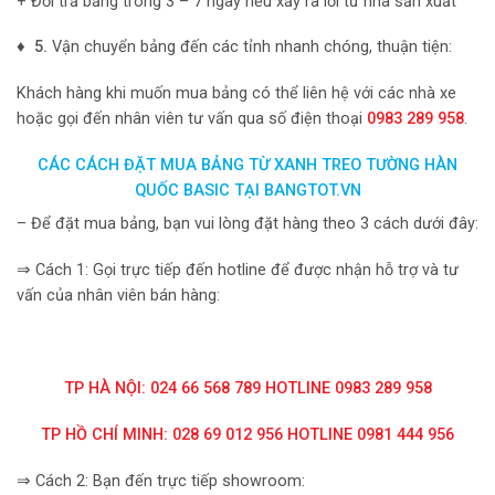
+ Đổi trả bảng trong 3 – 7 ngày nếu xảy ra lỗi từ nhà sản xuất
♦ 5.
Vận chuyển bảng đến các tỉnh nhanh chóng, thuận tiện:
Khách hàng khi muốn mua bảng có thể liên hệ với các nhà xe
hoặc gọi đến nhân viên tư vấn qua số điện thoại
0983 289 958
.
CÁC CÁCH ĐẶT MUA BẢNG TỪ XANH TREO TƯỜNG HÀN
QUỐC BASIC TẠI BANGTOT.VN
– Để đặt mua bảng, bạn vui lòng đặt hàng theo 3 cách dưới đây:
⇒ Cách 1: Gọi trực tiếp đến hotline để được nhận hỗ trợ và tư
vấn của nhân viên bán hàng:
TP HÀ NỘI: 024 66 568 789 HOTLINE 0983 289 958
TP HỒ CHÍ MINH: 028 69 012 956 HOTLINE 0981 444 956
⇒ Cách 2: Bạn đến trực tiếp showroom: