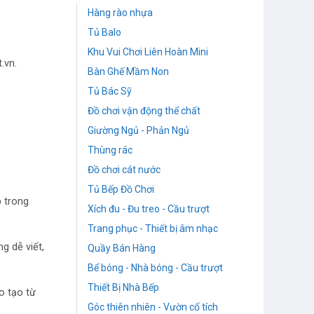
Hàng rào nhựa
Tủ Balo
Khu Vui Chơi Liên Hoàn Mini
.vn.
Bàn Ghế Mầm Non
Tủ Bác Sỹ
Đồ chơi vận động thể chất
Giường Ngủ - Phản Ngủ
Thùng rác
Đồ chơi cát nước
Tủ Bếp Đồ Chơi
p trong
Xích đu - Đu treo - Cầu trượt
Trang phục - Thiết bị âm nhạc
g dễ viết,
Quầy Bán Hàng
Bể bóng - Nhà bóng - Cầu trượt
Thiết Bị Nhà Bếp
o tạo từ
Góc thiên nhiên - Vườn cổ tích