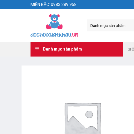
Skip
MIỀN BẮC: 0983.289.958
to
content
Danh mục sản phẩm
GIỚ