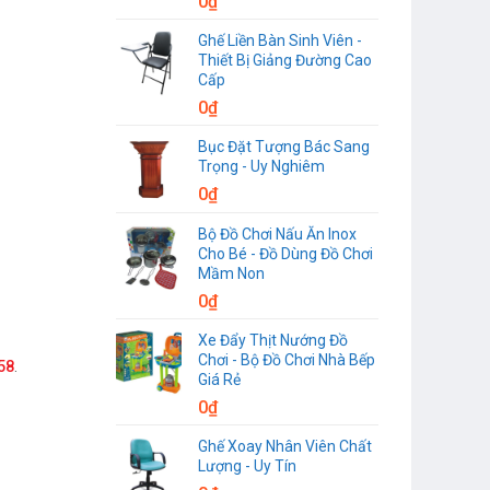
0
₫
Ghế Liền Bàn Sinh Viên -
Thiết Bị Giảng Đường Cao
Cấp
0
₫
Bục Đặt Tượng Bác Sang
Trọng - Uy Nghiêm
0
₫
Bộ Đồ Chơi Nấu Ăn Inox
Cho Bé - Đồ Dùng Đồ Chơi
Mầm Non
0
₫
Xe Đẩy Thịt Nướng Đồ
Chơi - Bộ Đồ Chơi Nhà Bếp
58
.
Giá Rẻ
0
₫
Ghế Xoay Nhân Viên Chất
Lượng - Uy Tín