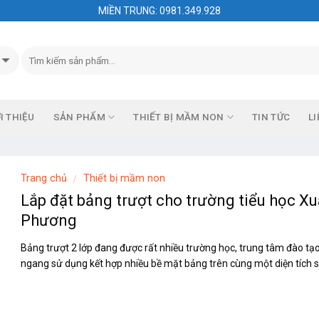
MIỀN TRUNG: 0981.349.928
I THIỆU
SẢN PHẨM
THIẾT BỊ MẦM NON
TIN TỨC
LI
Trang chủ
Thiết bị mầm non
/
Lắp đặt bảng trượt cho trường tiểu học X
Phương
Bảng trượt 2 lớp đang được rất nhiều trường học, trung tâm đào tạo
ngang sử dụng kết hợp nhiều bề mặt bảng trên cùng một diện tích 