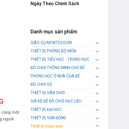
Ngày Theo Chính Sách
Danh mục sản phẩm
GIÁO CỤ MONTESSORI
THIẾT BỊ PHÒNG BỘ MÔN
THIẾT BỊ TIỂU HỌC - TRUNG HỌC
ĐỒ CHƠI THÔNG MINH CHO BÉ
PHÒNG HỌC Ở NHÀ CỦA BÉ
ĐỒ CHƠI GỖ
THIẾT BỊ SÂN CHƠI
G
GIÁ KỆ ĐỂ ĐỒ CHƠI HỌC LIỆU
THIẾT BỊ ĐẠI HỌC
ên cùng một
THIẾT BỊ VẬN ĐỘNG
g người.
Thiết bị mầm non