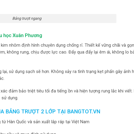
Bảng trượt ngang
iểu học Xuân Phương
p kim nhôm định hình chuyên dụng chống rỉ. Thiết kế vững chãi và g
êm, không rung, chịu được lực cao. Đẩy qua đẩy lại êm ái, không lo bả
g lại, sử dụng sạch sẽ hơn. Không xảy ra tình trạng kẹt phấn gây ảnh
ác.
c đảm bảo triệt tiêu tối đa tiếng ồn và hiện tượng rung lắc khi viết
i sử dụng.
UA BẢNG TRƯỢT 2 LỚP TẠI BANGTOT.VN
g từ Hàn Quốc và sản xuất lắp ráp tại Việt Nam