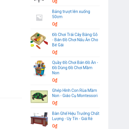
0
₫
Bảng trượt lên xuống
50cm
0
₫
Đồ Chơi Trái Cây Bằng Gỗ
- Bán Đồ Chơi Nấu Ăn Cho
Bé Gái
0
₫
Quầy Đồ Chơi Bán Đồ Ăn -
Đồ Dùng Đồ Chơi Mầm
Non
0
₫
Ghép Hình Con Rùa Mầm
Non - Giáo Cụ Montessori
0
₫
Bàn Ghế Hiệu Trưởng Chất
Lượng - Uy Tín - Giá Rẻ
0
₫