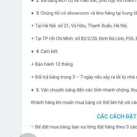
♦ 2.
Đa dạng kích cỡ và màu sắc, phù hợp với nhiều 
♦ 3
. Chúng tôi có showroom và kho hàng tại trung t
+ Tại Hà Nội: số 21, Vũ Hữu, Thanh Xuân, Hà Nội.
+ Tại TP Hồ Chí Minh: số 82/2/20, Đinh Bộ Lĩnh, P26
♦ 4
. Cam kết:
+ Bảo hành 12 tháng
+ Đổi trả bảng trong 3 – 7 ngày nếu xảy ra lỗi từ nhà
♦ 5.
Vận chuyển bảng đến các tỉnh nhanh chóng, thuậ
Khách hàng khi muốn mua bảng có thể liên hệ với các
CÁC CÁCH ĐẶT
– Để đặt mua bảng, bạn vui lòng đặt hàng theo 3 các