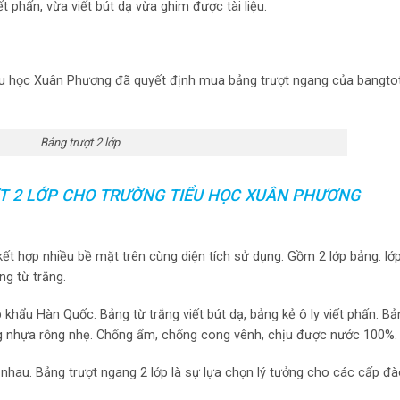
t phấn, vừa viết bút dạ vừa ghim được tài liệu.
iểu học Xuân Phương đã quyết định mua bảng trượt ngang của bangtot
Bảng trượt 2 lớp
T 2 LỚP CHO TRƯỜNG TIỂU HỌC XUÂN PHƯƠNG
ết hợp nhiều bề mặt trên cùng diện tích sử dụng. Gồm 2 lớp bảng: lớ
ng từ trắng.
 khẩu Hàn Quốc. Bảng từ trắng viết bút dạ, bảng kẻ ô ly viết phấn. Bản
g nhựa rỗng nhẹ. Chống ẩm, chống cong vênh, chịu được nước 100%.
nhau. Bảng trượt ngang 2 lớp là sự lựa chọn lý tưởng cho các cấp đà