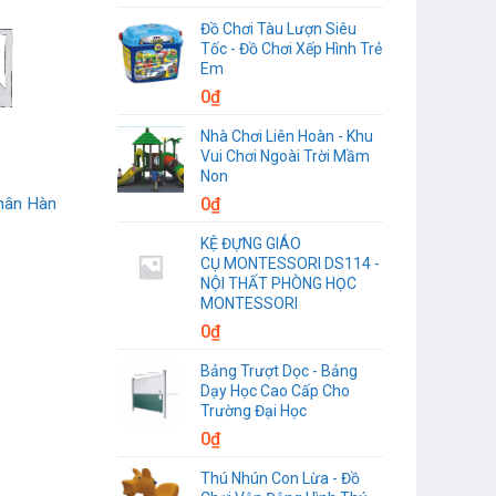
Đồ Chơi Tàu Lượn Siêu
Tốc - Đồ Chơi Xếp Hình Trẻ
Em
0
₫
Nhà Chơi Liên Hoàn - Khu
Vui Chơi Ngoài Trời Mầm
Non
0
₫
chân Hàn
KỆ ĐỰNG GIÁO
CỤ MONTESSORI DS114 -
NỘI THẤT PHÒNG HỌC
MONTESSORI
0
₫
Bảng Trượt Dọc - Bảng
Dạy Học Cao Cấp Cho
Trường Đại Học
0
₫
Thú Nhún Con Lừa - Đồ