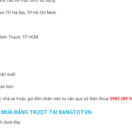
nhu cầu và mục đích sử dụng.
âm TP Hà Nội, TP Hồ Chí Minh:
, Bình Thạch, TP HCM
 sản xuất
n tiện:
 nhà xe hoặc gọi đến nhân viên tư vấn qua số điện thoại
0983 289 9
 MUA BẢNG TRƯỢT TẠI BANGTOT.VN
h dưới đây: