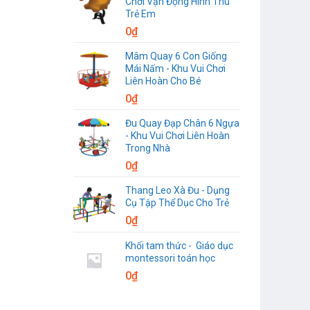
Chơi Vận Động Hình Thú
Trẻ Em
0
₫
Mâm Quay 6 Con Giống
Mái Nấm - Khu Vui Chơi
Liên Hoàn Cho Bé
0
₫
Đu Quay Đạp Chân 6 Ngựa
- Khu Vui Chơi Liên Hoàn
Trong Nhà
0
₫
Thang Leo Xà Đu - Dụng
Cụ Tập Thể Dục Cho Trẻ
0
₫
Khối tam thức - Giáo dục
montessori toán học
0
₫