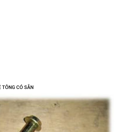
BÊ TÔNG CÓ SẴN