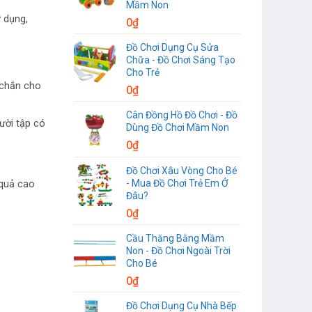
Mầm Non
 dụng,
0
₫
Đồ Chơi Dụng Cụ Sửa
Chữa - Đồ Chơi Sáng Tạo
Cho Trẻ
c chắn cho
0
₫
Cân Đồng Hồ Đồ Chơi - Đồ
ười tập có
Dùng Đồ Chơi Mầm Non
0
₫
Đồ Chơi Xâu Vòng Cho Bé
- Mua Đồ Chơi Trẻ Em Ở
 quả cao
Đâu?
0
₫
Cầu Thăng Bằng Mầm
Non - Đồ Chơi Ngoài Trời
Cho Bé
0
₫
Đồ Chơi Dụng Cụ Nhà Bếp