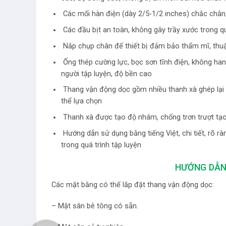
Các mối hàn điện (dày 2/5-1/2 inches) chắc chắn
Các đầu bịt an toàn, không gây trầy xước trong qu
Nắp chụp chân đế thiết bị đảm bảo thẩm mĩ, thuận 
Ống thép cường lực, bọc sơn tĩnh điện, không han g
người tập luyện, độ bền cao
Thang vận động dọc gồm nhiều thanh xà ghép lại 
thể lựa chọn
Thanh xà được tạo độ nhám, chống trơn trượt tạo
Hướng dẫn sử dụng bằng tiếng Việt, chi tiết, rõ r
trong quá trình tập luyện
HƯỚNG DẪN
Các mặt bằng có thể lắp đặt thang vận động dọc:
– Mặt sân bê tông có sẵn.