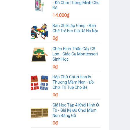
- Đồ Chơi Thông Minh Cho
Bé
14.000
₫
Bàn Ghế Lắp Ghép - Bàn
Ghế Trẻ Em Giá Rẻ Hà Nội
0
₫
Ghép Hình Thân Cây Cỡ
Lớn - Giáo Cụ Montessori
Sinh Học
0
₫
Hộp Chữ Cái In Hoa In
Thường Mầm Non - Đồ
Chơi Trí Tuệ Cho Bé
0
₫
Giá Học Tập 4 Khối Hình Ô
Tô - Giá Kệ Đồ Chơi Mầm
Non Bằng Gỗ
0
₫