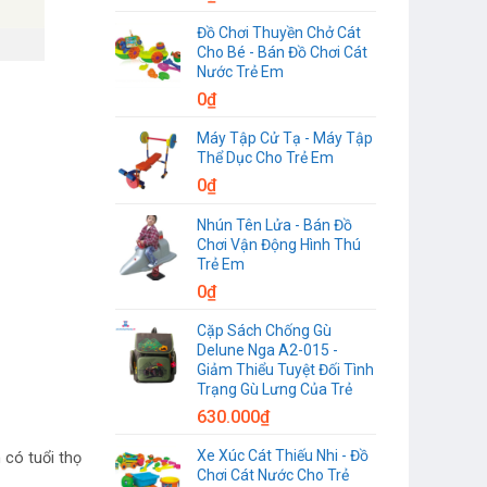
Đồ Chơi Thuyền Chở Cát
Cho Bé - Bán Đồ Chơi Cát
Nước Trẻ Em
0
₫
Máy Tập Cử Tạ - Máy Tập
Thể Dục Cho Trẻ Em
0
₫
Nhún Tên Lửa - Bán Đồ
Chơi Vận Động Hình Thú
Trẻ Em
0
₫
Cặp Sách Chống Gù
Delune Nga A2-015 -
Giảm Thiểu Tuyệt Đối Tình
Trạng Gù Lưng Của Trẻ
630.000
₫
Xe Xúc Cát Thiếu Nhi - Đồ
 có tuổi thọ
Chơi Cát Nước Cho Trẻ