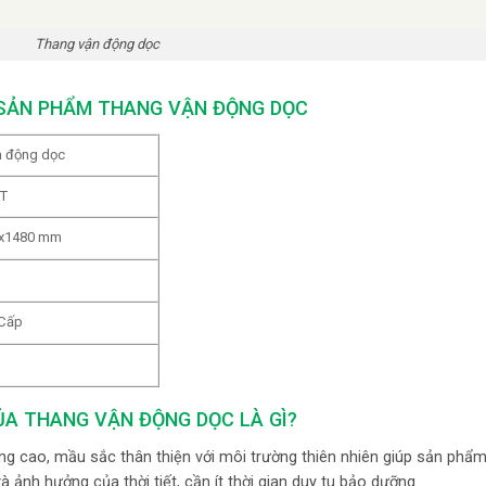
Thang vận động dọc
SẢN PHẨM THANG VẬN ĐỘNG DỌC
 động dọc
T
x1480 mm
Cấp
ỦA THANG VẬN ĐỘNG DỌC LÀ GÌ?
ng cao, mầu sắc thân thiện với môi trường thiên nhiên giúp sản phẩm
ảnh hưởng của thời tiết, cần ít thời gian duy tu bảo dưỡng.