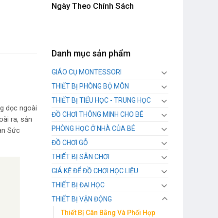
Ngày Theo Chính Sách
Danh mục sản phẩm
GIÁO CỤ MONTESSORI
THIẾT BỊ PHÒNG BỘ MÔN
THIẾT BỊ TIỂU HỌC - TRUNG HỌC
ng dọc ngoài
ĐỒ CHƠI THÔNG MINH CHO BÉ
ài ra, sản
PHÒNG HỌC Ở NHÀ CỦA BÉ
àn Sức
ĐỒ CHƠI GỖ
THIẾT BỊ SÂN CHƠI
GIÁ KỆ ĐỂ ĐỒ CHƠI HỌC LIỆU
THIẾT BỊ ĐẠI HỌC
THIẾT BỊ VẬN ĐỘNG
Thiết Bị Cân Bằng Và Phối Hợp