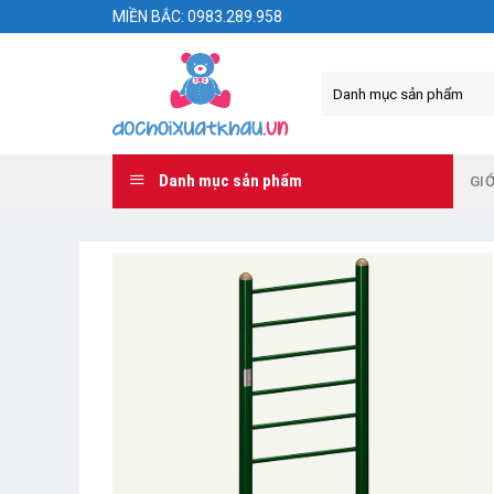
Skip
MIỀN BẮC: 0983.289.958
to
content
Danh mục sản phẩm
GIỚ