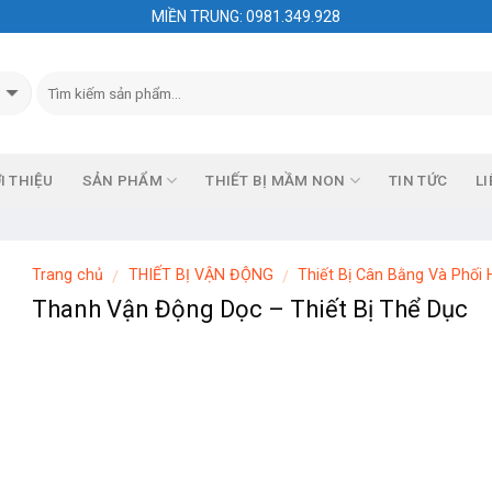
MIỀN TRUNG: 0981.349.928
I THIỆU
SẢN PHẨM
THIẾT BỊ MẦM NON
TIN TỨC
LI
Trang chủ
THIẾT BỊ VẬN ĐỘNG
Thiết Bị Cân Bằng Và Phối 
/
/
Thanh Vận Động Dọc – Thiết Bị Thể Dục