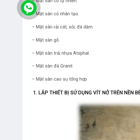
– Mặt sân cỏ tự nhiên.
– Mặt sân cỏ nhân tạo.
– Mặt sân rải cát, sỏi, đá dăm.
– Mặt sàn gỗ.
– Mặt sân trải nhựa Atsphal.
– Mặt sàn đá Granit
– Mặt sân cao su tổng hợp
1. LẮP THIẾT BỊ SỬ DỤNG VÍT NỞ TRÊN NỀN 