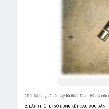
( Nền bê tông có sẵn dày tối thiểu 10cm. Nếu là nền 
2. LẮP THIẾT BỊ SỬ DỤNG KẾT CẤU ĐÚC SẴN