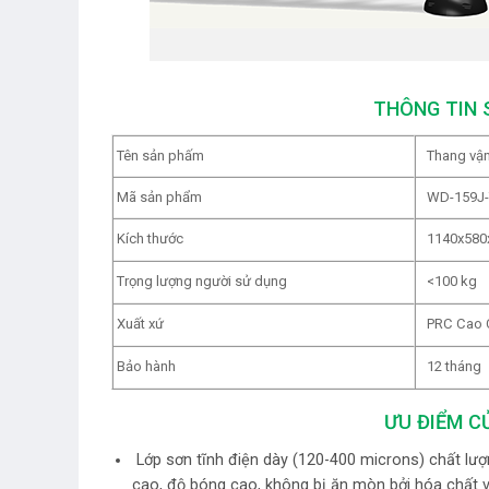
THÔNG TIN 
Tên sản phấm
Thang vận
Mã sản phẩm
WD-159J-
Kích thước
1140x580
Trọng lượng người sử dụng
<100 kg
Xuất xứ
PRC Cao 
Bảo hành
12 tháng
ƯU ĐIỂM C
Lớp sơn tĩnh điện dày (120-400 microns) chất lượ
cao, độ bóng cao, không bị ăn mòn bởi hóa chất và 