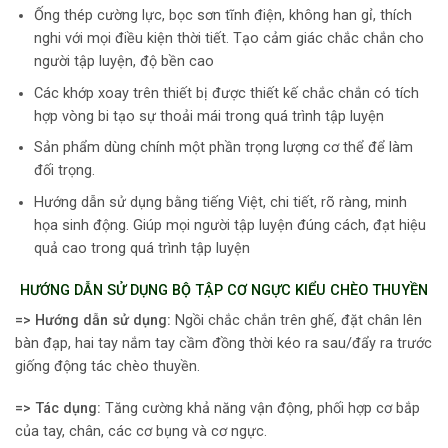
Ống thép cường lực, bọc sơn tĩnh điện, không han gỉ, thích
nghi với mọi điều kiện thời tiết. Tạo cảm giác chắc chắn cho
người tập luyện, độ bền cao
Các khớp xoay trên thiết bị được thiết kế chắc chắn có tích
hợp vòng bi tạo sự thoải mái trong quá trình tập luyện
Sản phẩm dùng chính một phần trọng lượng cơ thể để làm
đối trọng.
Hướng dẫn sử dụng bằng tiếng Việt, chi tiết, rõ ràng, minh
họa sinh động. Giúp mọi người tập luyện đúng cách, đạt hiệu
quả cao trong quá trình tập luyện
HƯỚNG DẪN SỬ DỤNG BỘ TẬP CƠ NGỰC KIỂU CHÈO THUYỀN
=> Hướng dẫn sử dụng:
Ngồi chắc chắn trên ghế, đặt chân lên
bàn đạp, hai tay nắm tay cầm đồng thời kéo ra sau/đẩy ra trước
giống động tác chèo thuyền.
=> Tác dụng:
Tăng cường khả năng vận động, phối hợp cơ bắp
của tay, chân, các cơ bụng và cơ ngực.