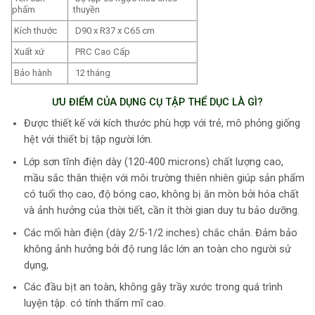
phấm
thuyền
Kích thước
D90 x R37 x C65 cm
Xuất xứ
PRC Cao Cấp
Bảo hành
12 tháng
ƯU ĐIỂM CỦA DỤNG CỤ TẬP THỂ DỤC LÀ GÌ?
Được thiết kế với kích thước phù hợp với trẻ, mô phỏng giống
hệt với thiết bị tập người lớn.
Lớp sơn tĩnh điện dày (120-400 microns) chất lượng cao,
mầu sắc thân thiện với môi trường thiên nhiên giúp sản phẩm
có tuổi thọ cao, độ bóng cao, không bị ăn mòn bởi hóa chất
và ảnh hưởng của thời tiết, cần ít thời gian duy tu bảo dưỡng.
Các mối hàn điện (dày 2/5-1/2 inches) chắc chắn. Đảm bảo
không ảnh hưởng bởi độ rung lắc lớn an toàn cho người sử
dụng,
Các đầu bịt an toàn, không gây trầy xước trong quá trình
luyện tập. có tính thẩm mĩ cao.