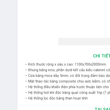
CHI TIẾ
– Kích thước rộng x sâu x cao: 1100x700x2000mm.
– Khung bằng inox, phần dưới kết cấu kiểu cabinet có
– Cửa bằng mica dày 5mm, có đối trọng đảm bảo dừng 
– Mặt thao tác bằng composite chịu axit, kiềm; có c
– Hệ thống điều khiển điện phía trước thuận tiện cho
– Hệ thống hút khí độc bằng quạt công suất 1hp (1 
– Hệ thống lọc độc bằng than hoạt tính.
TẠI SA