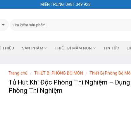
MIỀN TRUNG: 0981.349.928
I THIỆU
SẢN PHẨM
THIẾT BỊ MẦM NON
TIN TỨC
LI
Trang chủ
THIẾT BỊ PHÒNG BỘ MÔN
Thiết Bị Phòng Bộ Mô
/
/
Tủ Hút Khí Độc Phòng Thí Nghiệm – Dụng
Phòng Thí Nghiệm