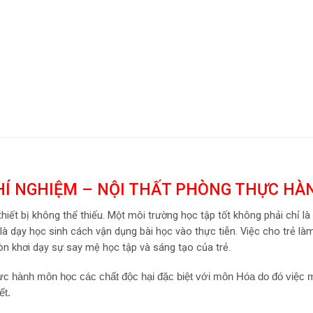
HÍ NGHIỆM – NỘI THẤT PHÒNG THỰC HÀ
iết bị không thể thiếu. Một môi trường học tập tốt không phải chỉ là 
à dạy học sinh cách vận dụng bài học vào thực tiễn. Việc cho trẻ là
òn khơi dạy sự say mệ học tập và sáng tạo của trẻ.
ực hành môn học các chất độc hại đặc biệt với môn Hóa do đó việc m
ết.