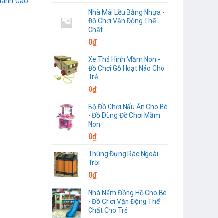
Hành Cao
Nhà Mái Lều Bằng Nhựa -
Đồ Chơi Vận Động Thể
Chất
0
₫
Xe Thả Hình Mầm Non -
Đồ Chơi Gỗ Hoạt Náo Cho
Trẻ
0
₫
Bộ Đồ Chơi Nấu Ăn Cho Bé
- Đồ Dùng Đồ Chơi Mầm
Non
0
₫
Thùng Đựng Rác Ngoài
Trời
0
₫
Nhà Nấm Đồng Hồ Cho Bé
- Đồ Chơi Vận Động Thể
Chất Cho Trẻ