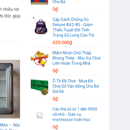
Cho Bé
0
₫
t nhiều tới
hí độc giúp
Cặp Sách Chống Gù
Delune AS2-85 - Giảm
Thiểu Tuyệt Đối Tình
Trạng Gù Lưng Của Trẻ
630.000
₫
Mâm Nhún Chữ Thập
Khung Thép - Khu Vui Chơi
Liên Hoàn Trong Nhà
0
₫
Ô Tô Đồ Chơi - Mua Đồ
Chơi Gỗ Vận Động Cho Bé
Giá Rẻ
0
₫
Các thẻ số từ 1 đến 9000
cỡ nhỏ - Giáo cụ
montessori toán học
 Môn – Nội
0
₫