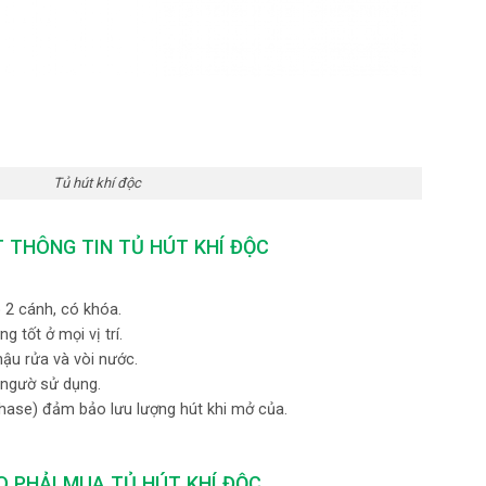
Tủ hút khí độc
T THÔNG TIN TỦ HÚT KHÍ ĐỘC
 2 cánh, có khóa.
tốt ở mọi vị trí.
hậu rửa và vòi nước.
 ngườ sử dụng.
phase) đảm bảo lưu lượng hút khi mở của.
O PHẢI MUA TỦ HÚT KHÍ ĐỘC