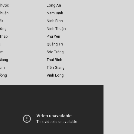
Phước
Long An
Thuận
Nam Định
ắk
Ninh Bình
Nông
Ninh Thuận
Tháp
Phú Yên
i
Quảng Trị
am
Sóc Trăng
Giang
Thái Bình
Tum
Tiền Giang
Đồng
Vĩnh Long