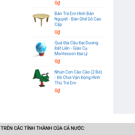
0
₫
Bàn Trẻ Em Hình Bán
Nguyệt - Bàn Ghế Gỗ Cao
Cấp
0
₫
Quả Địa Cầu Đại Dương
Đất Liền - Giáo Cụ
Montessori Địa Lý
0
₫
Nhún Con Cào Cào (2 Bé)
- Đồ Chơi Vận Động Hình
Thú Trẻ Em
0
₫
M TRÊN CÁC TỈNH THÀNH CỦA CẢ NƯỚC: