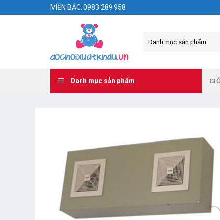
Skip
MIỀN BẮC: 0983.289.958
to
content
Danh mục sản phẩm
GIỚ