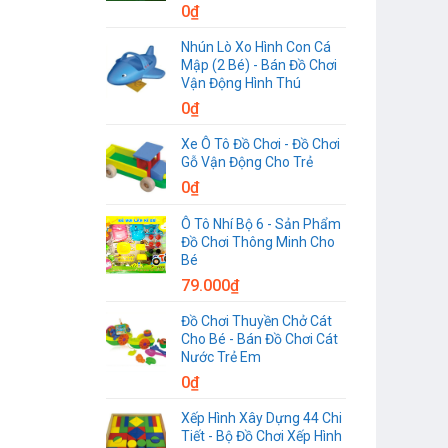
0
₫
Nhún Lò Xo Hình Con Cá
Mập (2 Bé) - Bán Đồ Chơi
Vận Động Hình Thú
0
₫
Xe Ô Tô Đồ Chơi - Đồ Chơi
Gỗ Vận Động Cho Trẻ
0
₫
Ô Tô Nhí Bộ 6 - Sản Phẩm
Đồ Chơi Thông Minh Cho
Bé
79.000
₫
Đồ Chơi Thuyền Chở Cát
Cho Bé - Bán Đồ Chơi Cát
Nước Trẻ Em
0
₫
Xếp Hình Xây Dựng 44 Chi
Tiết - Bộ Đồ Chơi Xếp Hình