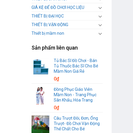
GIÁ KỆ ĐỂ ĐỒ CHƠI HỌC LIỆU
THIẾT BỊ ĐẠI HỌC
THIẾT BỊ VẬN ĐỘNG
Thiết bị mầm non
Sản phẩm liên quan
Tủ Bác Sĩ Đồ Chơi - Bán
Tủ Thuốc Bác Sĩ Cho Bé
Mầm Non Giá Rẻ
0
₫
Đồng Phục Giáo Viên
Mầm Non - Trang Phục
Sân Khấu, Hóa Trang
0
₫
Câu Trượt Đôi, Đơn, Ống
Trượt- Đồ Chơi Vận Động
Thể Chất Cho Bé