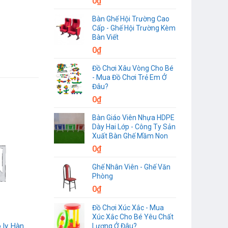
0
₫
Bàn Ghế Hội Trường Cao
Cấp - Ghế Hội Trường Kèm
Bàn Viết
0
₫
Đồ Chơi Xâu Vòng Cho Bé
- Mua Đồ Chơi Trẻ Em Ở
Đâu?
0
₫
Bàn Giáo Viên Nhựa HDPE
Dày Hai Lớp - Công Ty Sản
Xuất Bàn Ghế Mầm Non
0
₫
Ghế Nhân Viên - Ghế Văn
Phòng
0
₫
Đồ Chơi Xúc Xắc - Mua
Xúc Xắc Cho Bé Yêu Chất
ô ly Hàn
Lượng Ở Đâu?