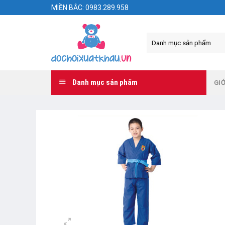
Skip
MIỀN BẮC: 0983.289.958
to
content
Danh mục sản phẩm
GIỚ