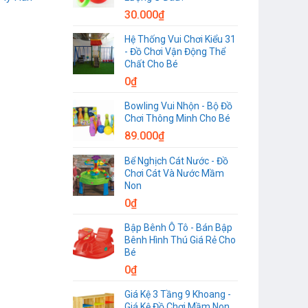
30.000
₫
Hệ Thống Vui Chơi Kiểu 31
- Đồ Chơi Vận Động Thể
Chất Cho Bé
0
₫
Bowling Vui Nhộn - Bộ Đồ
Chơi Thông Minh Cho Bé
89.000
₫
Bể Nghịch Cát Nước - Đồ
Chơi Cát Và Nước Mầm
Non
0
₫
Bập Bênh Ô Tô - Bán Bập
Bênh Hình Thú Giá Rẻ Cho
Bé
0
₫
Giá Kệ 3 Tầng 9 Khoang -
Giá Kệ Đồ Chơi Mầm Non