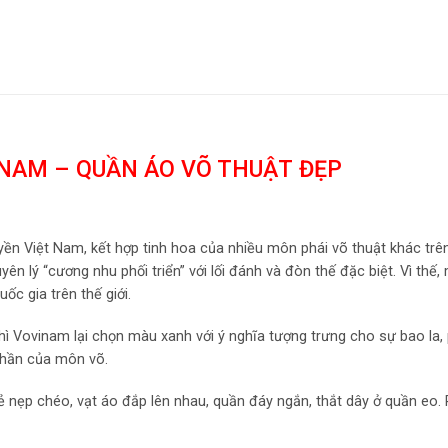
NAM – QUẦN ÁO VÕ THUẬT ĐẸP
ền Việt Nam, kết hợp tinh hoa của nhiều môn phái võ thuật khác trên 
 lý “cương nhu phối triển” với lối đánh và đòn thế đặc biệt. Vì thế
ốc gia trên thế giới.
ì Vovinam lại chọn màu xanh với ý nghĩa tượng trưng cho sự bao la,
 thần của môn võ.
 nẹp chéo, vạt áo đắp lên nhau, quần đáy ngắn, thắt dây ở quần eo. 