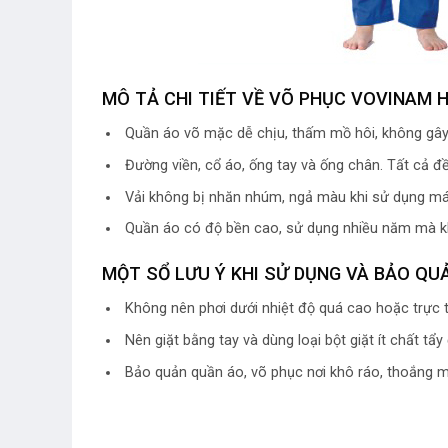
MÔ TẢ CHI TIẾT VỀ VÕ PHỤC VOVINAM H
Quần áo võ mặc dễ chịu, thấm mồ hôi, không gây
Đường viền, cổ áo, ống tay và ống chân. Tất cả 
Vải không bị nhăn nhúm, ngả màu khi sử dụng máy
Quần áo có độ bền cao, sử dụng nhiều năm mà khô
MỘT SỔ LƯU Ý KHI SỬ DỤNG VÀ BẢO QU
Không nên phơi dưới nhiệt độ quá cao hoặc trực t
Nên giặt bằng tay và dùng loại bột giặt ít chất tẩ
Bảo quản quần áo, võ phục nơi khô ráo, thoắng m