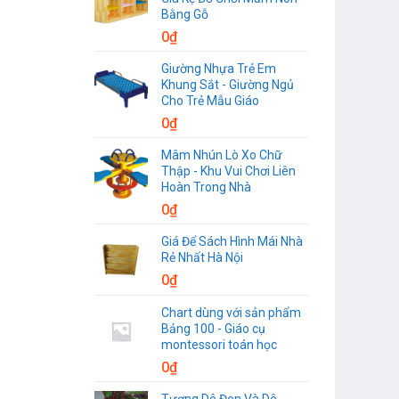
Bằng Gỗ
0
₫
Giường Nhựa Trẻ Em
Khung Sắt - Giường Ngủ
Cho Trẻ Mẫu Giáo
0
₫
Mâm Nhún Lò Xo Chữ
Thập - Khu Vui Chơi Liên
Hoàn Trong Nhà
0
₫
Giá Để Sách Hình Mái Nhà
Rẻ Nhất Hà Nội
0
₫
Chart dùng với sản phẩm
Bảng 100 - Giáo cụ
montessori toán học
0
₫
Tượng Dê Đen Và Dê