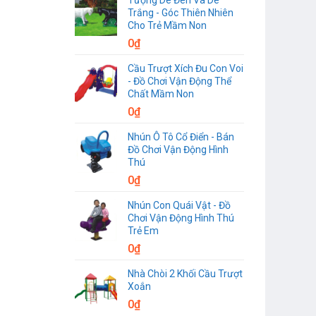
Trắng - Góc Thiên Nhiên
Cho Trẻ Mầm Non
0
₫
Cầu Trượt Xích Đu Con Voi
- Đồ Chơi Vận Động Thể
Chất Mầm Non
0
₫
Nhún Ô Tô Cổ Điển - Bán
Đồ Chơi Vận Động Hình
Thú
0
₫
Nhún Con Quái Vật - Đồ
Chơi Vận Động Hình Thú
Trẻ Em
0
₫
Nhà Chòi 2 Khối Cầu Trượt
Xoắn
0
₫