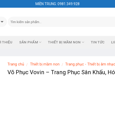
MIỀN TRUNG: 0981.349.928
I THIỆU
SẢN PHẨM
THIẾT BỊ MẦM NON
TIN TỨC
LI
Trang chủ
Thiết bị mầm non
Trang phục - Thiết bị âm nhạ
/
/
Võ Phục Vovin – Trang Phục Sân Khấu, H