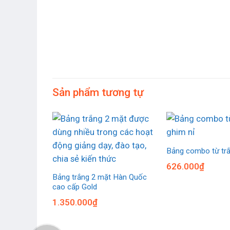
Sản phẩm tương tự
Bảng combo từ tr
626.000
₫
Bảng trắng 2 mặt Hàn Quốc
cao cấp Gold
1.350.000
₫
n Quốc