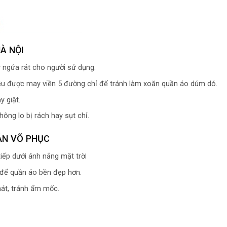
À NỘI
 ngứa rát cho người sử dụng.
đều được may viền 5 đường chỉ để tránh làm xoăn quần áo dúm dó.
 giặt.
ng lo bị rách hay sụt chỉ.
ẢN VÕ PHỤC
iếp dưới ánh nắng mặt trời
y để quần áo bền đẹp hơn.
át, tránh ẩm mốc.