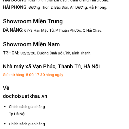
HẢI DƯƠNG:
Khu 17 thị trấn Lai Cách, Cẩm Giàng, Hải Dương.
HẢI PHÒNG:
Đường Thôn 2, Bắc Sơn, An Dương, Hải Phòng.
Showroom Miền Trung
:
ĐÀ NẴNG
67/3 Hàn Mạc Tử, P.Thuận Phước, Q.Hải Châu.
Showroom Miền Nam
TP.HCM:
82/2/20, Đường Đinh Bộ Lĩnh,
Bình Thạnh.
Nhà máy xã Vạn Phúc, Thanh Trì, Hà Nội
Giờ mở hàng: 8:00-17:30 hàng ngày
Về
dochoixuatkhau.vn
Chính sách giao hàng
Tp Hà Nội
Chính sách giao hàng