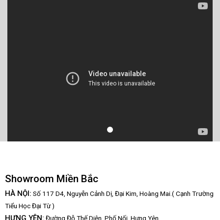
Showroom Miền Bắc
HÀ NỘI:
Số 117 D4, Nguyễn Cảnh Dị, Đại Kim, Hoàng Mai.( Cạnh Trường
Tiểu Học Đại Từ )
HƯNG YÊN:
Đường Đỗ Thế Diện, Phố Nối, Hưng Yên.