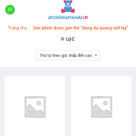
Skip
to
content
Trang chủ
Sản phẩm được gắn thẻ “bảng dạ quang viết tay”
/
LỌC