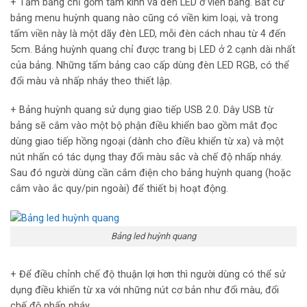
+ Tấm bảng chỉ gồm tấm kính và đèn LED ở viền bảng. Bất cứ
bảng menu huỳnh quang nào cũng có viền kim loại, và trong
tấm viền này là một dãy đèn LED, mỗi đèn cách nhau từ 4 đến
5cm. Bảng huỳnh quang chỉ được trang bị LED ở 2 cạnh dài nhất
của bảng. Những tấm bảng cao cấp dùng đèn LED RGB, có thể
đổi màu và nhấp nháy theo thiết lập.
+ Bảng huỳnh quang sử dụng giao tiếp USB 2.0. Dây USB từ
bảng sẽ cắm vào một bộ phận điều khiển bao gồm mắt đọc
dùng giao tiếp hồng ngoại (dành cho điều khiển từ xa) và một
nút nhấn có tác dụng thay đổi màu sắc và chế độ nhấp nháy.
Sau đó người dùng cần cắm điện cho bảng huỳnh quang (hoặc
cắm vào ắc quy/pin ngoài) để thiết bị hoạt động.
Bảng led huỳnh quang
+ Để điều chỉnh chế độ thuận lợi hơn thì người dùng có thể sử
dụng điều khiển từ xa với những nút cơ bản như đổi màu, đổi
chế độ nhấp nháy.