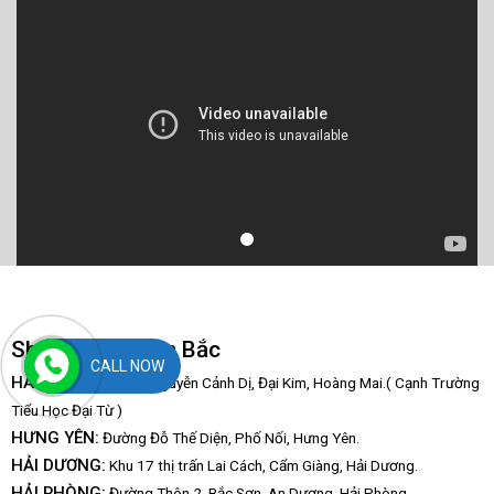
Showroom Miền Bắc
CALL NOW
HÀ NỘI:
Số 117 D4, Nguyễn Cảnh Dị, Đại Kim, Hoàng Mai.( Cạnh Trường
Tiểu Học Đại Từ )
HƯNG YÊN:
Đường Đỗ Thế Diện, Phố Nối, Hưng Yên.
HẢI DƯƠNG:
Khu 17 thị trấn Lai Cách, Cẩm Giàng, Hải Dương.
HẢI PHÒNG:
Đường Thôn 2, Bắc Sơn, An Dương, Hải Phòng.