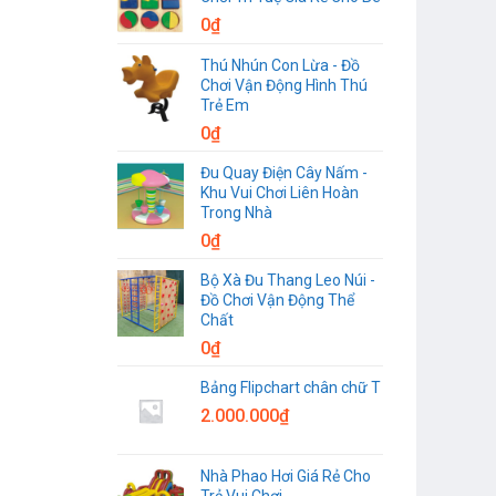
0
₫
Thú Nhún Con Lừa - Đồ
Chơi Vận Động Hình Thú
Trẻ Em
0
₫
Đu Quay Điện Cây Nấm -
Khu Vui Chơi Liên Hoàn
Trong Nhà
0
₫
Bộ Xà Đu Thang Leo Núi -
Đồ Chơi Vận Động Thể
Chất
0
₫
Bảng Flipchart chân chữ T
2.000.000
₫
Nhà Phao Hơi Giá Rẻ Cho
Trẻ Vui Chơi