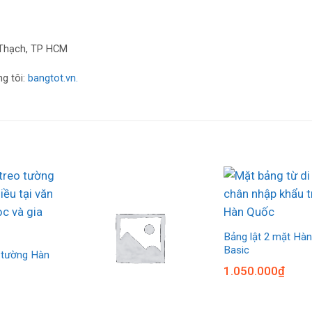
h Thạch, TP HCM
ng tôi:
bangtot.vn.
Bảng lật 2 mặt Hà
Basic
o tường Hàn
1.050.000
₫