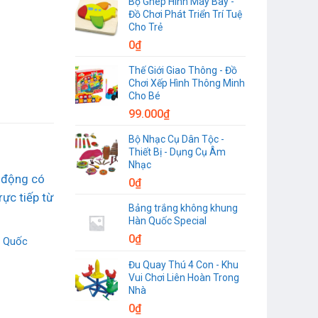
Bộ Ghép Hình Máy Bay -
Đồ Chơi Phát Triển Trí Tuệ
Cho Trẻ
0
₫
Thế Giới Giao Thông - Đồ
Chơi Xếp Hình Thông Minh
Cho Bé
99.000
₫
Bộ Nhạc Cụ Dân Tộc -
Thiết Bị - Dụng Cụ Âm
Nhạc
0
₫
Bảng trắng không khung
Hàn Quốc Special
0
₫
n Quốc
Đu Quay Thú 4 Con - Khu
Vui Chơi Liên Hoàn Trong
Nhà
0
₫