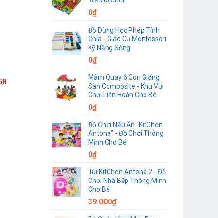
0
₫
Đồ Dùng Học Phép Tính
Chia - Giáo Cụ Montessori
Kỹ Năng Sống
0
₫
Mâm Quay 6 Con Giống
58
.
Sàn Composite - Khu Vui
Chơi Liên Hoàn Cho Bé
0
₫
Đồ Chơi Nấu Ăn "KitChen
Antona" - Đồ Chơi Thông
Minh Cho Bé
0
₫
Túi KitChen Antona 2 - Đồ
Chơi Nhà Bếp Thông Minh
Cho Bé
39.000
₫