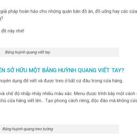
là giải pháp hoàn hảo cho những quán bán đồ ăn, đồ uống hay các cử
g?
n đề này nhé!
Bảng huỳnh quang viết tay
ÊN SỞ HỮU MỘT BẢNG HUỲNH QUANG VIẾT TAY?
uyên dụng để viết và được treo ở bất cứ đâu trong cửa hàng.
 và chế độ nhấp nháy nhiều màu sắc. Menu được trình bày một cách
ay chủ cửa hàng viết lên… Tạo phong cách riêng, độc đáo mà không c
Bảng huỳnh quang treo tường