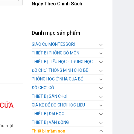
Ngày Theo Chính Sách
Danh mục sản phẩm
GIÁO CỤ MONTESSORI
THIẾT BỊ PHÒNG BỘ MÔN
THIẾT BỊ TIỂU HỌC - TRUNG HỌC
ĐỒ CHƠI THÔNG MINH CHO BÉ
PHÒNG HỌC Ở NHÀ CỦA BÉ
ĐỒ CHƠI GỖ
THIẾT BỊ SÂN CHƠI
 CỬA
GIÁ KỆ ĐỂ ĐỒ CHƠI HỌC LIỆU
THIẾT BỊ ĐẠI HỌC
THIẾT BỊ VẬN ĐỘNG
hữu một
Thiết bị mầm non