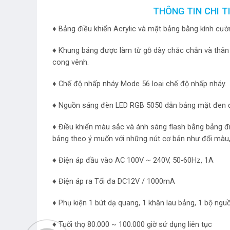
THÔNG TIN CHI T
♦ Bảng điều khiển Acrylic và mặt bảng bằng kính cườn
♦ Khung bảng được làm từ gỗ dày chắc chắn và thân 
cong vênh.
♦ Chế độ nhấp nháy Mode 56 loại chế độ nhấp nháy.
♦ Nguồn sáng đèn LED RGB 5050 dẫn bảng mặt đen đ
♦ Điều khiển màu sắc và ánh sáng flash bằng bảng đ
bảng theo ý muốn với những nút cơ bản như đổi màu,
♦ Điện áp đầu vào AC 100V ~ 240V, 50-60Hz, 1A
♦ Điện áp ra Tối đa DC12V / 1000mA
♦ Phụ kiện 1 bút dạ quang, 1 khăn lau bảng, 1 bộ ng
♦ Tuổi thọ 80.000 ~ 100.000 giờ sử dụng liên tục