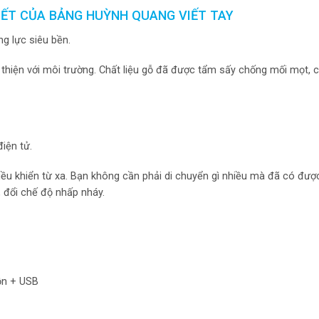
IẾT CỦA BẢNG HUỲNH QUANG VIẾT TAY
g lực siêu bền.
thiện với môi trường. Chất liệu gỗ đã được tẩm sấy chống mối mọt,
iện tử.
iều khiển từ xa. Bạn không cần phải di chuyển gì nhiều mà đã có đư
 đổi chế độ nhấp nháy.
uồn + USB