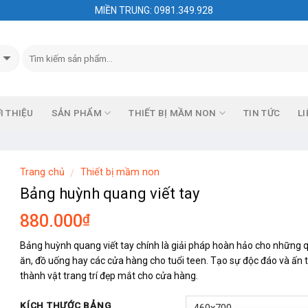
MIỀN TRUNG: 0981.349.928
I THIỆU
SẢN PHẨM
THIẾT BỊ MẦM NON
TIN TỨC
LI
Trang chủ
Thiết bị mầm non
/
Bảng huỳnh quang viết tay
₫
880.000
Bảng huỳnh quang viết tay chính là giải pháp hoàn hảo cho những 
ăn, đồ uống hay các cửa hàng cho tuổi teen. Tạo sự độc đáo và ấn t
thành vật trang trí đẹp mắt cho cửa hàng.
KÍCH THƯỚC BẢNG