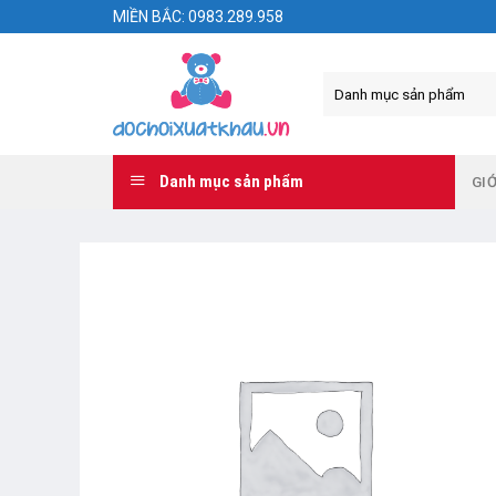
Skip
MIỀN BẮC: 0983.289.958
to
content
Danh mục sản phẩm
GIỚ