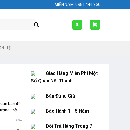
MIỀN NAM: 0981.444.956
ÊN HỆ
Giao Hàng Miễn Phí Một
Số Quận Nội Thành
Bán Đúng Giá
quán bán đồ
ượng, trở
Bảo Hành 1 - 5 Năm
XÓA
Đổi Trả Hàng Trong 7