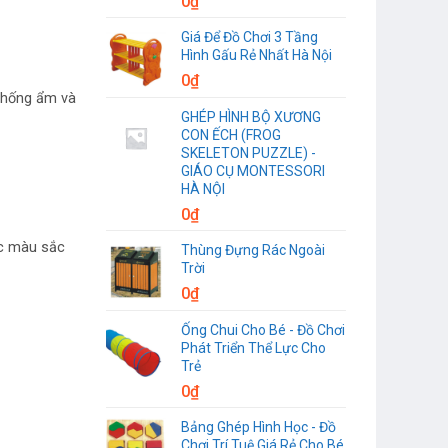
0
₫
Giá Để Đồ Chơi 3 Tầng
Hình Gấu Rẻ Nhất Hà Nội
0
₫
 chống ẩm và
GHÉP HÌNH BỘ XƯƠNG
CON ẾCH (FROG
SKELETON PUZZLE) -
GIÁO CỤ MONTESSORI
HÀ NỘI
0
₫
ợc màu sắc
Thùng Đựng Rác Ngoài
Trời
0
₫
Ống Chui Cho Bé - Đồ Chơi
Phát Triển Thể Lực Cho
Trẻ
0
₫
Bảng Ghép Hình Học - Đồ
Chơi Trí Tuệ Giá Rẻ Cho Bé