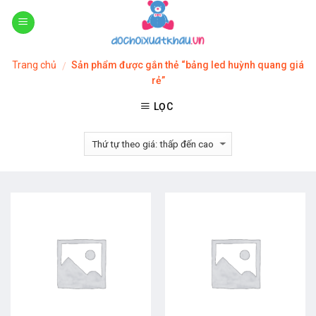
Skip
to
content
Trang chủ
Sản phẩm được gắn thẻ “bảng led huỳnh quang giá
/
rẻ”
LỌC