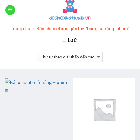
Skip
to
content
Trang chủ
Sản phẩm được gắn thẻ “bảng từ trắng tphcm”
/
LỌC