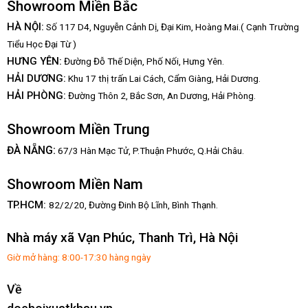
Showroom Miền Bắc
HÀ NỘI:
Số 117 D4, Nguyễn Cảnh Dị, Đại Kim, Hoàng Mai.( Cạnh Trường
Tiểu Học Đại Từ )
HƯNG YÊN:
Đường Đỗ Thế Diện, Phố Nối, Hưng Yên.
HẢI DƯƠNG:
Khu 17 thị trấn Lai Cách, Cẩm Giàng, Hải Dương.
HẢI PHÒNG:
Đường Thôn 2, Bắc Sơn, An Dương, Hải Phòng.
Showroom Miền Trung
:
ĐÀ NẴNG
67/3 Hàn Mạc Tử, P.Thuận Phước, Q.Hải Châu.
Showroom Miền Nam
TP.HCM:
82/2/20, Đường Đinh Bộ Lĩnh,
Bình Thạnh.
Nhà máy xã Vạn Phúc, Thanh Trì, Hà Nội
Giờ mở hàng: 8:00-17:30 hàng ngày
Về