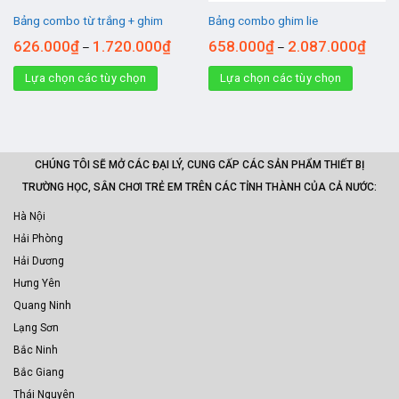
Bảng combo từ trắng + ghim
Bảng combo ghim lie
626.000
₫
1.720.000
₫
658.000
₫
2.087.000
₫
–
–
Lựa chọn các tùy chọn
Lựa chọn các tùy chọn
CHÚNG TÔI SẼ MỞ CÁC ĐẠI LÝ, CUNG CẤP CÁC SẢN PHẨM THIẾT BỊ
TRƯỜNG HỌC, SÂN CHƠI TRẺ EM TRÊN CÁC TỈNH THÀNH CỦA CẢ NƯỚC:
Hà Nội
Hải Phòng
Hải Dương
Hưng Yên
Quang Ninh
Lạng Sơn
Bắc Ninh
Bắc Giang
Thái Nguyên