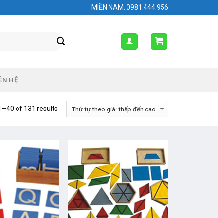
MIỀN NAM: 0981.444.956
ÊN HỆ
–40 of 131 results