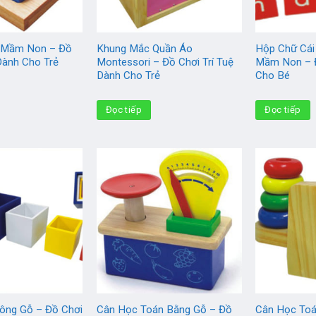
 Mầm Non – Đồ
Khung Mắc Quần Áo
Hộp Chữ Cái
 Dành Cho Trẻ
Montessori – Đồ Chơi Trí Tuệ
Mầm Non – Đ
Dành Cho Trẻ
Cho Bé
Đọc tiếp
Đọc tiếp
ông Gỗ – Đồ Chơi
Cân Học Toán Bằng Gỗ – Đồ
Cân Học To