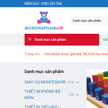
Skip
MIỀN BẮC: 0983.289.958
to
content
Danh mục sản phẩm
GIỚ
Trang chủ
Sản phẩm được gắn thẻ “bộ hình học mầ
/
Danh mục sản phẩm
GIÁO CỤ MONTESSORI
(332)
THIẾT BỊ PHÒNG BỘ
(23)
MÔN
THIẾT BỊ TIỂU HỌC -