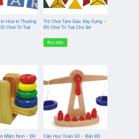
 In Hoa In Thường
Trò Chơi Tam Giác Xây Dựng –
ồ Chơi Trí Tuệ
Đồ Chơi Trí Tuệ Cho Bé
Đọc tiếp
án Mầm Non – Đồ
Cân Học Toán Số – Bán Đồ