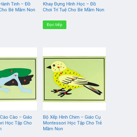
Hành Tinh – Đồ
Khay Đựng Hình Học – Đồ
ệ Cho Bé Mầm Non
Chơi Trí Tuệ Cho Bé Mầm Non
Đọc tiếp
 Cào Cào – Giáo
Bộ Xếp Hình Chim – Giáo Cụ
ri Học Tập Cho
Montessori Học Tập Cho Trẻ
n
Mầm Non