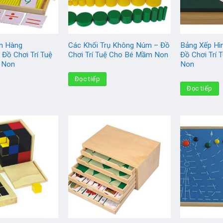
ân Hàng
Các Khối Trụ Không Núm – Đồ
Bảng Xếp Hì
 Đồ Chơi Trí Tuệ
Chơi Trí Tuệ Cho Bé Mầm Non
Đồ Chơi Trí
 Non
Non
Đọc tiếp
Đọc tiếp