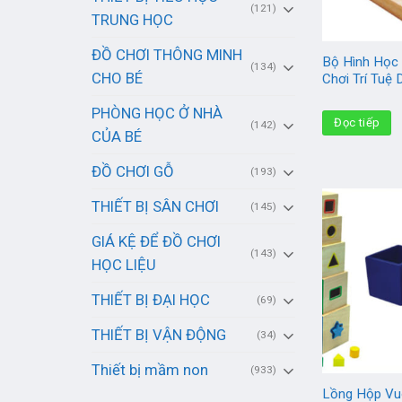
(121)
TRUNG HỌC
ĐỒ CHƠI THÔNG MINH
Bộ Hình Học
(134)
CHO BÉ
Chơi Trí Tuệ
PHÒNG HỌC Ở NHÀ
Đọc tiếp
(142)
CỦA BÉ
ĐỒ CHƠI GỖ
(193)
THIẾT BỊ SÂN CHƠI
(145)
GIÁ KỆ ĐỂ ĐỒ CHƠI
(143)
HỌC LIỆU
THIẾT BỊ ĐẠI HỌC
(69)
THIẾT BỊ VẬN ĐỘNG
(34)
Thiết bị mầm non
(933)
Lồng Hộp Vu