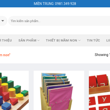
MIỀN TRUNG: 0981.349.928
I THIỆU
SẢN PHẨM
THIẾT BỊ MẦM NON
TIN TỨC
LI
Showing 1
m non”