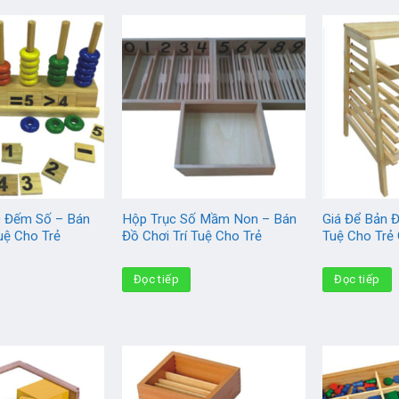
c Đếm Số – Bán
Hộp Trục Số Mầm Non – Bán
Giá Để Bản Đ
uệ Cho Trẻ
Đồ Chơi Trí Tuệ Cho Trẻ
Tuệ Cho Trẻ 
Đọc tiếp
Đọc tiếp