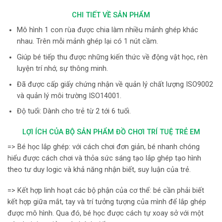
CHI TIẾT VỀ SẢN PHẨM
Mô hình 1 con rùa được chia làm nhiều mảnh ghép khác
nhau. Trên mỗi mảnh ghép lại có 1 nút cầm.
Giúp bé tiếp thu được những kiến thức về động vật học, rèn
luyện trí nhớ, sự thông minh.
Đã được cấp giấy chứng nhận về quản lý chất lượng ISO9002
và quản lý môi trường ISO14001.
Độ tuổi: Dành cho trẻ từ 2 tới 6 tuổi.
LỢI ÍCH CỦA BỘ SẢN PHẨM ĐỒ CHƠI TRÍ TUỆ TRẺ EM
=> Bé học lắp ghép: với cách chơi đơn giản, bé nhanh chóng
hiểu được cách chơi và thỏa sức sáng tạo lắp ghép tạo hình
theo tư duy logic và khả năng nhận biết, suy luận của trẻ.
=> Kết hợp linh hoạt các bộ phận của cơ thể: bé cần phải biết
kết hợp giữa mắt, tay và trí tưởng tượng của mình để lắp ghép
được mô hình. Qua đó, bé học được cách tự xoay sở với một