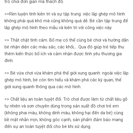
trò chơi đơn giản mà thách đố.
=>Rèn luyện tính kiên trì và sự tập trung: việc lắp ghép mô hình
không phải quá khó mà cũng không quá dễ. Bé cần tập trung để
lắp ghép mô hình theo mẫu và kiên trì với công việc này.
=> Thắt chặt tình cảm. Bố mẹ có thể cùng bé chơi và hướng dẫn
bé nhận diện các màu sắc, các khối,… Qua đó giúp trẻ tiếp thu
thêm kiến thức bổ ích và cảm nhận được tình yêu thương gia
đình.
=> Bé vừa chơi vừa khám phá thế giới xung quanh: ngoài việc lắp
ghép mô hình, bé còn tìm hiểu và khám phá các kỳ quan, thế
giới xung quanh thông qua các mô hình.
=> Chất liệu an toàn tuyệt đối. Trò chơi được làm từ chất liệu gỗ
tự nhiên và sơn chuyên dùng trong sản xuất đồ chơi trẻ em
(không phai màu, không dính màu, không hại đến da bé) cùng
bề mặt nhẵn mịn, không góc cạnh, sản phẩm đảm bảo mang
đến sự an toàn tuyệt đối cho bé khi sử dụng.