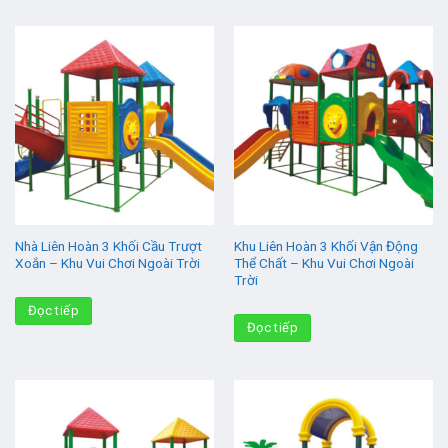
Nhà Liên Hoàn 3 Khối Cầu Trượt
Khu Liên Hoàn 3 Khối Vận Động
Xoắn – Khu Vui Chơi Ngoài Trời
Thể Chất – Khu Vui Chơi Ngoài
Trời
Đọc tiếp
Đọc tiếp