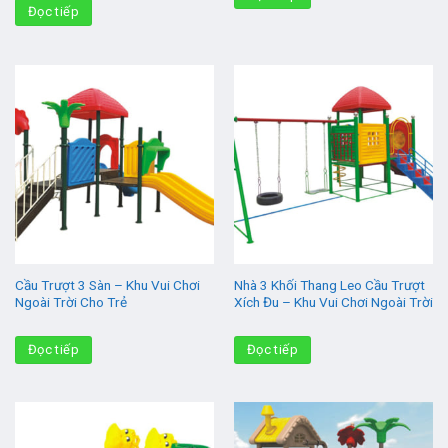
Đọc tiếp
Cầu Trượt 3 Sàn – Khu Vui Chơi
Nhà 3 Khối Thang Leo Cầu Trượt
Ngoài Trời Cho Trẻ
Xích Đu – Khu Vui Chơi Ngoài Trời
Đọc tiếp
Đọc tiếp