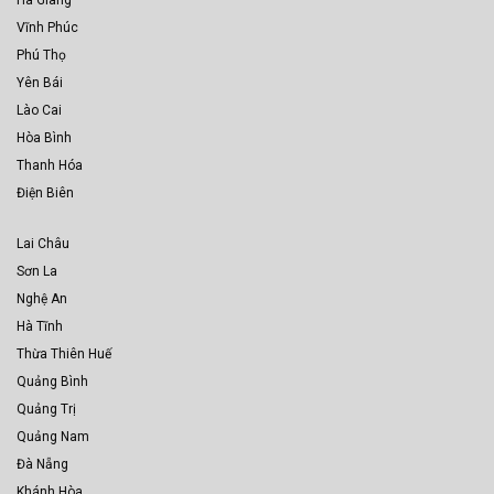
Vĩnh Phúc
Phú Thọ
Yên Bái
Lào Cai
Hòa Bình
Thanh Hóa
Điện Biên
Lai Châu
Sơn La
Nghệ An
Hà Tĩnh
Thừa Thiên Huế
Quảng Bình
Quảng Trị
Quảng Nam
Đà Nẵng
Khánh Hòa