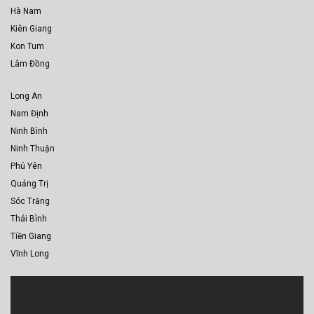
Hà Nam
Kiên Giang
Kon Tum
Lâm Đồng
Long An
Nam Định
Ninh Bình
Ninh Thuận
Phú Yên
Quảng Trị
Sóc Trăng
Thái Bình
Tiền Giang
Vĩnh Long