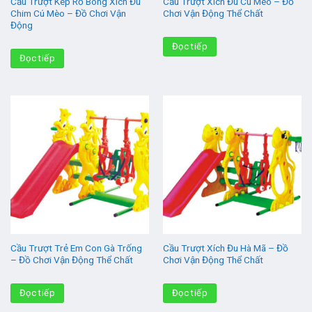
Cầu Trượt Kép Rổ Bóng Xích Đu
Cầu Trượt Xích Đu Cú Mèo – Đồ
Chim Cú Mèo – Đồ Chơi Vận
Chơi Vận Động Thể Chất
Động
Đọc tiếp
Đọc tiếp
Cầu Trượt Trẻ Em Con Gà Trống
Cầu Trượt Xích Đu Hà Mã – Đồ
– Đồ Chơi Vận Động Thể Chất
Chơi Vận Động Thể Chất
Đọc tiếp
Đọc tiếp