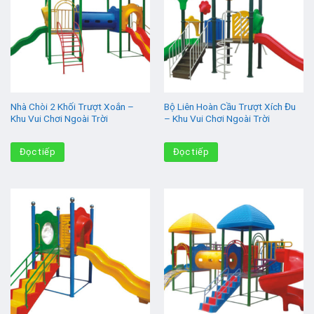
Nhà Chòi 2 Khối Trượt Xoắn –
Bộ Liên Hoàn Cầu Trượt Xích Đu
Khu Vui Chơi Ngoài Trời
– Khu Vui Chơi Ngoài Trời
Đọc tiếp
Đọc tiếp