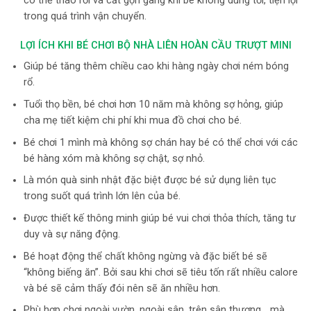
có thể tháo rời và cất gọn gàng khi bé không dùng tới, tiện lợi
trong quá trình vận chuyển.
LỢI ÍCH KHI BÉ CHƠI BỘ NHÀ LIÊN HOÀN CẦU TRƯỢT MINI
Giúp bé tăng thêm chiều cao khi hàng ngày chơi ném bóng
rổ.
Tuổi thọ bền, bé chơi hơn 10 năm mà không sợ hỏng, giúp
cha mẹ tiết kiệm chi phí khi mua đồ chơi cho bé.
Bé chơi 1 mình mà không sợ chán hay bé có thể chơi với các
bé hàng xóm mà không sợ chật, sợ nhỏ.
Là món quà sinh nhật đặc biệt được bé sử dụng liên tục
trong suốt quá trình lớn lên của bé.
Được thiết kế thông minh giúp bé vui chơi thỏa thích, tăng tư
duy và sự năng động.
Bé hoạt động thể chất không ngừng và đặc biết bé sẽ
“không biếng ăn”. Bởi sau khi chơi sẽ tiêu tốn rất nhiều calore
và bé sẽ cảm thấy đói nên sẽ ăn nhiều hơn.
Phù hợp chơi ngoài vườn, ngoài sân, trên sân thượng… mà