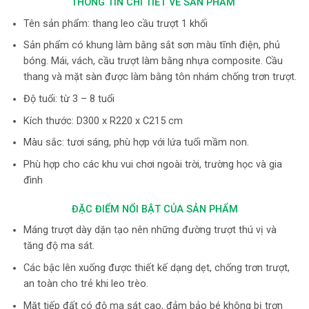
THÔNG TIN CHI TIẾT VỀ SẢN PHẨM
Tên sản phẩm: thang leo cầu trượt 1 khối
Sản phẩm có khung làm bằng sắt sơn màu tĩnh điện, phủ
bóng. Mái, vách, cầu trượt làm bằng nhựa composite. Cầu
thang và mặt sàn được làm bằng tôn nhám chống trơn trượt.
Độ tuổi: từ 3 – 8 tuổi
Kích thước: D300 x R220 x C215 cm
Màu sắc: tươi sáng, phù hợp với lứa tuổi mầm non.
Phù hợp cho các khu vui chơi ngoài trời, trường học và gia
đình
ĐẶC ĐIỂM NỔI BẬT CỦA SẢN PHẨM
Máng trượt dày dặn tạo nên những đường trượt thú vị và
tăng độ ma sát.
Các bậc lên xuống được thiết kế dạng dẹt, chống trơn trượt,
an toàn cho trẻ khi leo trèo.
Mặt tiếp đất có độ ma sát cao, đảm bảo bé không bị trơn