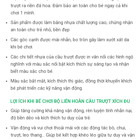
trượt ra nền đá hoa. Đảm bảo an toàn cho bé ngay cả khi
chơi 1 mình.
Sản phẩm được làm bằng nhựa chất lượng cao, chứng nhận
an toàn cho trẻ nhỏ, bền đẹp
Các góc cạnh được mài nhẵn, bo tròn gây làm xướt xát da
khi bé chơi.
Các chi tiết nhựa của cầu trượt được in vân nổi các hình ngộ
nghĩnh với màu sắc nổi bật kích thích sự sáng tạo và nhận
biết màu sắc cho bé.
Màu sắc bắt mắt, kích thích thị giác, đồng thời khuyến khích
bé phát triển các kỹ năng vận động.
LỢI ÍCH KHI BÉ CHƠI BỘ LIÊN HOÀN CẦU TRƯỢT XÍCH ĐU
Giúp tăng cường khả năng vận động, rèn luyện tính nhẫn nại,
độ bền dẻo và kích thích tư duy của trẻ.
Vận động và vui chơi thoải mái với các động tác bò, chui,
trượt, leo thang… Giúp bé kết hợp khéo léo giữa tư duy và vận