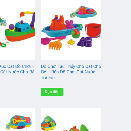
Xúc Cát Đồ Chơi –
Đồ Chơi Tàu Thủy Chở Cát Cho
 Cát Nước Cho Bé
Bé – Bán Đồ Chơi Cát Nước
Trẻ Em
Đọc tiếp