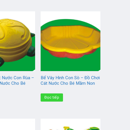
t Nước Con Rùa –
Bể Vây Hình Con Sò – Đồ Chơi
 Nước Cho Bé
Cát Nước Cho Bé Mầm Non
Đọc tiếp