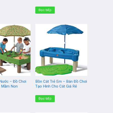
Đọc tiếp
 Nước – Đồ Chơi
Bồn Cát Trẻ Em – Bán Đồ Chơi
c Mầm Non
Tạo Hình Cho Cát Giá Rẻ
Đọc tiếp