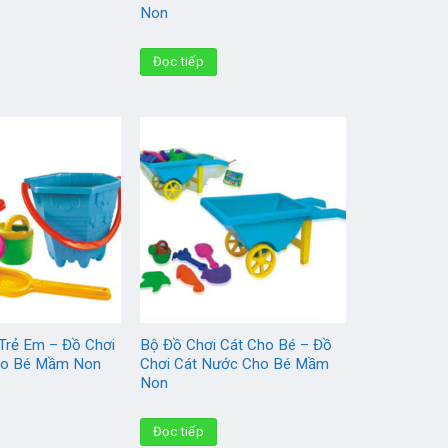
Non
Đọc tiếp
 Trẻ Em – Đồ Chơi
Bộ Đồ Chơi Cát Cho Bé – Đồ
ho Bé Mầm Non
Chơi Cát Nước Cho Bé Mầm
Non
Đọc tiếp