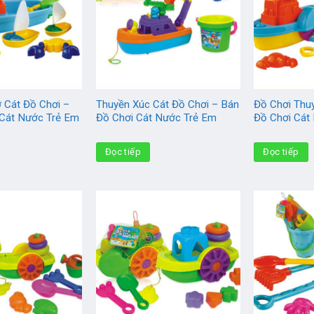
 Cát Đồ Chơi –
Thuyền Xúc Cát Đồ Chơi – Bán
Đồ Chơi Thu
 Cát Nước Trẻ Em
Đồ Chơi Cát Nước Trẻ Em
Đồ Chơi Cát
Đọc tiếp
Đọc tiếp