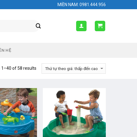
MIỀN NAM: 0981.444.956
ÊN HỆ
1–40 of 58 results