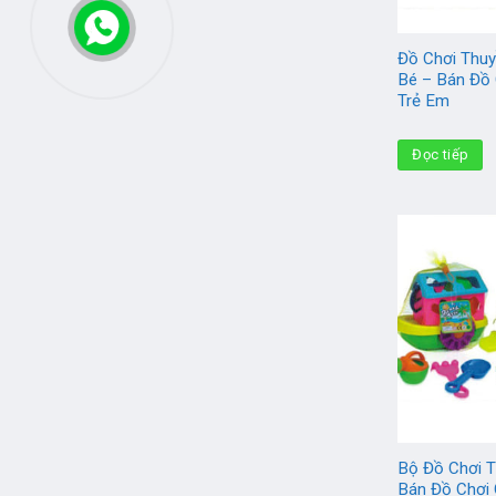
Đồ Chơi Thu
Bé – Bán Đồ
Trẻ Em
Đọc tiếp
Bộ Đồ Chơi T
Bán Đồ Chơi