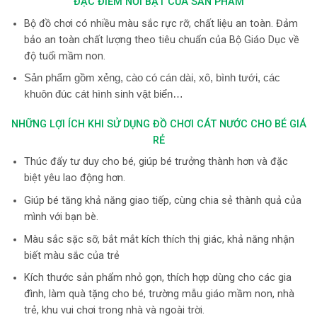
ĐẶC ĐIỂM NỔI BẬT CỦA SẢN PHẨM
Bộ đồ chơi có nhiều màu sắc rực rỡ, chất liệu an toàn. Đảm
bảo an toàn chất lượng theo tiêu chuẩn của Bộ Giáo Dục về
độ tuổi mầm non.
Sản phẩm gồm xẻng, cào có cán dài, xô, bình tưới, các
khuôn đúc cát hình sinh vật biển…
NHỮNG LỢI ÍCH KHI SỬ DỤNG ĐỒ CHƠI CÁT NƯỚC CHO BÉ GIÁ
RẺ
Thúc đẩy tư duy cho bé, giúp bé trưởng thành hơn và đặc
biệt yêu lao động hơn.
Giúp bé tăng khả năng giao tiếp, cùng chia sẻ thành quả của
mình với bạn bè.
Màu sắc sặc sỡ, bắt mắt kích thích thị giác, khả năng nhận
biết màu sắc của trẻ
Kích thước sản phẩm nhỏ gọn, thích hợp dùng cho các gia
đình, làm quà tặng cho bé, trường mẫu giáo mầm non, nhà
trẻ, khu vui chơi trong nhà và ngoài trời.