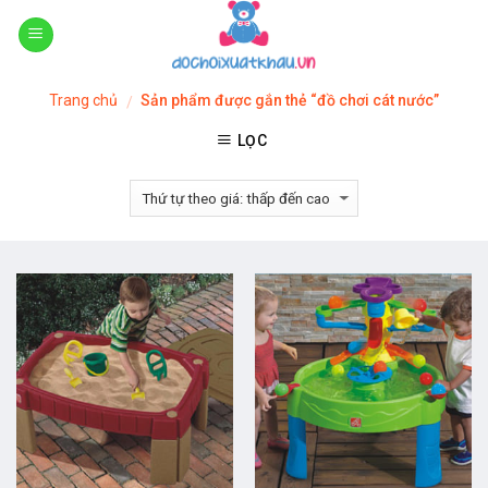
Skip
to
content
Trang chủ
Sản phẩm được gắn thẻ “đồ chơi cát nước”
/
LỌC