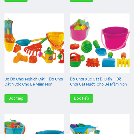
Bộ Đồ Chơi Nghịch Cát – Đồ Chơi
Đồ Chơi Xúc Cát Đi Biển – Đồ
Cát Nước Cho Bé Mầm Non
Chơi Cát Nước Cho Bé Mầm Non
Đọc tiếp
Đọc tiếp