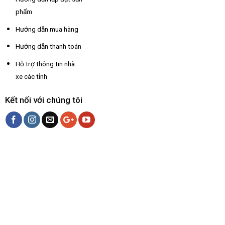
phẩm
Hướng dẫn mua hàng
Hướng dẫn thanh toán
Hỗ trợ thông tin nhà
xe các tỉnh
Kết nối với chúng tôi