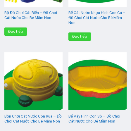
Bộ Đồ Chơi Cát Biển – Đồ Chơi
Bể Cát Nước Nhựa Hình Con Cá –
Cát Nước Cho Bé Mầm Non
Đồ Chơi Cát Nước Cho Bé Mầm
Non
Đọc tiếp
Đọc tiếp
Bồn Chơi Cát Nước Con Rùa – Đồ
Bể Vây Hình Con Sò – Đồ Chơi
Chơi Cát Nước Cho Bé Mầm Non
Cát Nước Cho Bé Mầm Non