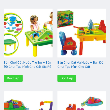
Bồn Chơi Cát Nước Trẻ Em – Bán
Bàn Chơi Cát Và Nước – Bán Đồ
Đồ Chơi Tạo Hình Cho Cát Giá Rẻ
Chơi Tạo Hình Cho Cát
Đọc tiếp
Đọc tiếp