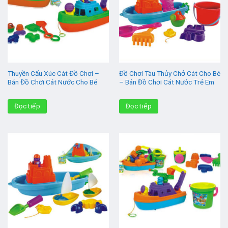
Thuyền Cẩu Xúc Cát Đồ Chơi –
Đồ Chơi Tàu Thủy Chở Cát Cho Bé
Bán Đồ Chơi Cát Nước Cho Bé
– Bán Đồ Chơi Cát Nước Trẻ Em
Đọc tiếp
Đọc tiếp