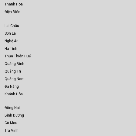
Thanh Hóa
Điện Biên
Lai Châu
Sơn La
Nghệ An
Hà Tĩnh
Thừa Thiên Huế
Quảng Bình
Quảng Trị
Quảng Nam
Đà Nẵng
Khánh Hòa
Đồng Nai
Bình Dương
Cà Mau
Trà Vinh