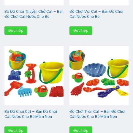
Bộ Đồ Chơi Thuyền Chở Cát – Bán
Đồ Chơi Với Cát – Bán Đồ Chơi
Đồ Chơi Cát Nước Cho Bé
Cát Nước Cho Bé
Đọc tiếp
Đọc tiếp
Bộ Đồ Chơi Cát – Bán Đồ Chơi
Đồ Chơi Trên Cát – Bán Đồ Chơi
Cát Nước Cho Bé Mầm Non
Cát Nước Cho Bé Mầm Non
Đọc tiếp
Đọc tiếp