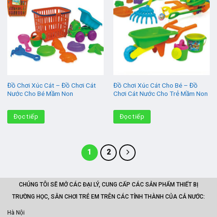
Đồ Chơi Xúc Cát – Đồ Chơi Cát
Đồ Chơi Xúc Cát Cho Bé – Đồ
Nước Cho Bé Mầm Non
Chơi Cát Nước Cho Trẻ Mầm Non
Đọc tiếp
Đọc tiếp
1
2
CHÚNG TÔI SẼ MỞ CÁC ĐẠI LÝ, CUNG CẤP CÁC SẢN PHẨM THIẾT BỊ
TRƯỜNG HỌC, SÂN CHƠI TRẺ EM TRÊN CÁC TỈNH THÀNH CỦA CẢ NƯỚC:
Hà Nội