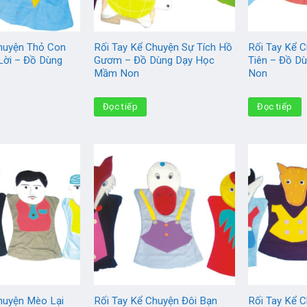
huyện Thỏ Con
Rối Tay Kể Chuyện Sự Tích Hồ
Rối Tay Kể 
Lời – Đồ Dùng
Gươm – Đồ Dùng Dạy Học
Tiên – Đồ D
Mầm Non
Non
Đọc tiếp
Đọc tiếp
huyện Mèo Lại
Rối Tay Kể Chuyện Đôi Bạn
Rối Tay Kể C