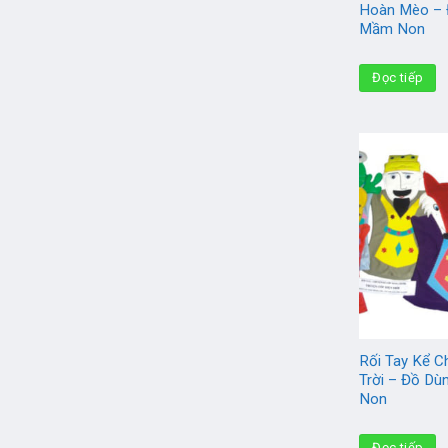
Hoàn Mèo – 
Mầm Non
Đọc tiếp
Rối Tay Kể C
Trời – Đồ D
Non
Đọc tiếp