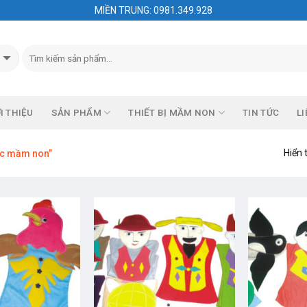
MIỀN TRUNG: 0981.349.928
I THIỆU
SẢN PHẨM
THIẾT BỊ MẦM NON
TIN TỨC
LI
Hiển 
ọc mầm non”