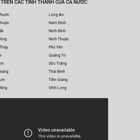
M TRÊN CÁC TỈNH THÀNH CỦA CẢ NƯỚC:
Phước
Long An
Thuận
Nam Định
ắk
Ninh Bình
Nông
Ninh Thuận
Tháp
Phú Yên
i
Quảng Trị
am
Sóc Trăng
Giang
Thái Bình
Tum
Tiền Giang
Đồng
Vĩnh Long