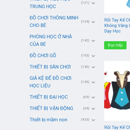
(121)
TRUNG HỌC
ĐỒ CHƠI THÔNG MINH
Rối Tay Kể C
(134)
CHO BÉ
Không Vâng 
Dạy Học
PHÒNG HỌC Ở NHÀ
(142)
CỦA BÉ
Đọc tiếp
ĐỒ CHƠI GỖ
(193)
THIẾT BỊ SÂN CHƠI
(145)
GIÁ KỆ ĐỂ ĐỒ CHƠI
(143)
HỌC LIỆU
THIẾT BỊ ĐẠI HỌC
(69)
THIẾT BỊ VẬN ĐỘNG
(34)
Thiết bị mầm non
(933)
Rối Tay Kể C