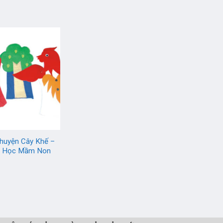
Chuyện Cây Khế –
y Học Mầm Non