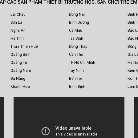
CẤP CÁC SẢN PHẨM THIẾT BỊ TRƯỜNG HỌC, SÂN CHƠI TRẺ E
Lai Châu
Đồng Nai
Bình 
Sơn La
Bình Dương
Bình 
Nghệ An
Cà Mau
Đắc L
Hà Tĩnh
Trà Vinh
Đắc 
Thừa Thiên Huế
Đồng Tháp
Đồng 
Quảng Bình
Cần Thơ
Gia La
Quảng Trị
TP Hồ Chí Minh
Hà N
Quảng Nam
Tây Ninh
Kiên 
Đà Nẵng
Bến Tre
Kon 
Khánh Hòa
Bình Định
Lâm 