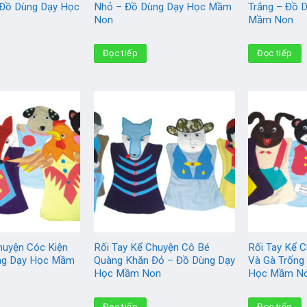
Đồ Dùng Dạy Học
Nhỏ – Đồ Dùng Dạy Học Mầm
Trắng – Đồ 
Non
Mầm Non
Đọc tiếp
Đọc tiếp
huyện Cóc Kiện
Rối Tay Kể Chuyện Cô Bé
Rối Tay Kể 
ùng Dạy Học Mầm
Quàng Khăn Đỏ – Đồ Dùng Dạy
Và Gà Trống
Học Mầm Non
Học Mầm N
Đọc tiếp
Đọc tiếp