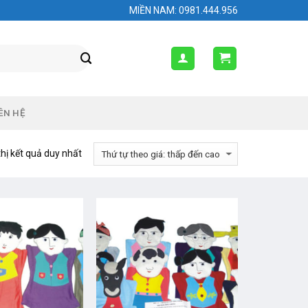
MIỀN NAM: 0981.444.956
ÊN HỆ
thị kết quả duy nhất