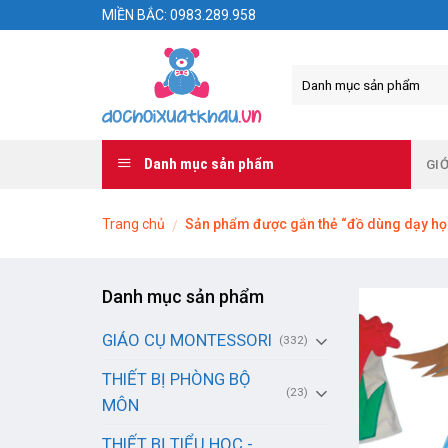
Skip
MIỀN BẮC: 0983.289.958
to
content
Danh mục sản phẩm
GIỚ
Trang chủ
Sản phẩm được gắn thẻ “đồ dùng dạy h
/
Danh mục sản phẩm
GIÁO CỤ MONTESSORI
(332)
THIẾT BỊ PHÒNG BỘ
(23)
MÔN
THIẾT BỊ TIỂU HỌC -