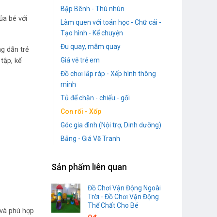
Bập Bênh - Thú nhún
ủa bé với
Làm quen với toán học - Chữ cái -
Tạo hình - Kể chuyện
Đu quay, mâm quay
ng dẫn trẻ
Giá vẽ trẻ em
tập, kể
Đồ chơi lắp ráp - Xếp hình thông
minh
Tủ để chăn - chiếu - gối
Con rối - Xốp
Góc gia đình (Nội trợ, Dinh dưỡng)
Bảng - Giá Vẽ Tranh
Sản phẩm liên quan
Đồ Chơi Vận Động Ngoài
Trời - Đồ Chơi Vận Động
Thể Chất Cho Bé
 và phù hợp