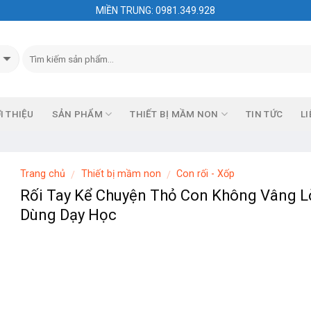
MIỀN TRUNG: 0981.349.928
I THIỆU
SẢN PHẨM
THIẾT BỊ MẦM NON
TIN TỨC
LI
Trang chủ
Thiết bị mầm non
Con rối - Xốp
/
/
Rối Tay Kể Chuyện Thỏ Con Không Vâng L
Dùng Dạy Học