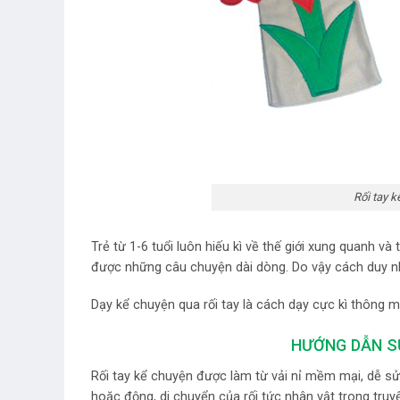
Rối tay k
Trẻ từ 1-6 tuổi luôn hiếu kì về thế giới xung quanh và
được những câu chuyện dài dòng. Do vậy cách duy nhấ
Dạy kể chuyện qua rối tay là cách dạy cực kì thông m
HƯỚNG DẪN SỬ
Rối tay kể chuyện được làm từ vải nỉ mềm mại, dễ sử 
hoặc động, di chuyển của rối tức nhân vật trong truy