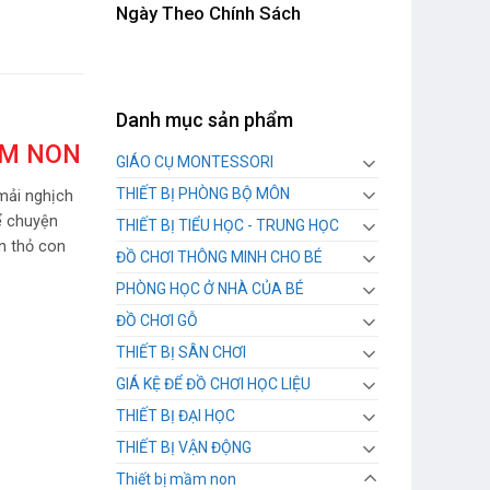
Ngày Theo Chính Sách
Danh mục sản phẩm
ẦM NON
GIÁO CỤ MONTESSORI
THIẾT BỊ PHÒNG BỘ MÔN
 mải nghịch
ể chuyện
THIẾT BỊ TIỂU HỌC - TRUNG HỌC
n thỏ con
ĐỒ CHƠI THÔNG MINH CHO BÉ
PHÒNG HỌC Ở NHÀ CỦA BÉ
ĐỒ CHƠI GỖ
THIẾT BỊ SÂN CHƠI
GIÁ KỆ ĐỂ ĐỒ CHƠI HỌC LIỆU
THIẾT BỊ ĐẠI HỌC
THIẾT BỊ VẬN ĐỘNG
Thiết bị mầm non