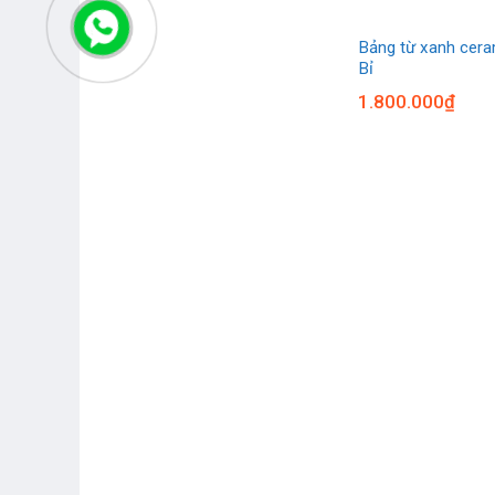
ó chân Hàn
Bảng từ xanh cera
d
Bỉ
1.800.000
₫