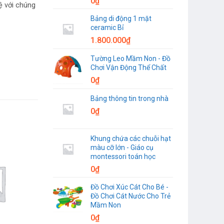
0
₫
ệ với chúng
Bảng di động 1 mặt
ceramic Bỉ
1.800.000
₫
Tường Leo Mầm Non - Đồ
Chơi Vận Động Thể Chất
0
₫
Bảng thông tin trong nhà
0
₫
Khung chứa các chuỗi hạt
màu cỡ lớn - Giáo cụ
montessori toán học
0
₫
Đồ Chơi Xúc Cát Cho Bé -
Đồ Chơi Cát Nước Cho Trẻ
Mầm Non
0
₫