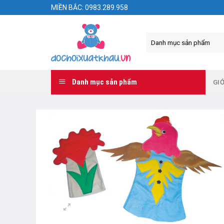
Skip
MIỀN BẮC: 0983.289.958
to
content
Danh mục sản phẩm
GIỚ