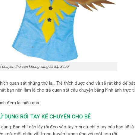
ể chuyện thỏ con không vâng lời lớp 3 tuổi
 thích quan sát những thứ lạ,.. Trẻ thích được chơi và sẽ rất khó để b
t bạn nên làm là cho trẻ quan sát câu chuyện bằng hình ảnh trực ti
inh đem lại hiệu quả.
 DỤNG RỐI TAY KỂ CHUYỆN CHO BÉ
dụng. Bạn chỉ cần lấy rối đeo vào tay mọi cử chỉ ở tay của bạn sẽ l
ện, mỗi một nhân vật trong truyện tương ứng với một con rối.