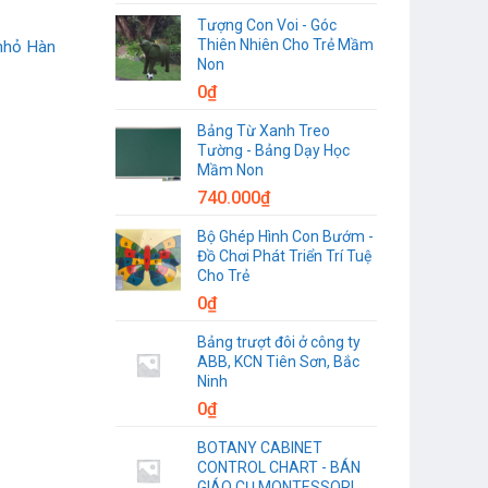
Tượng Con Voi - Góc
Thiên Nhiên Cho Trẻ Mầm
 nhỏ Hàn
Non
0
₫
Bảng Từ Xanh Treo
Tường - Bảng Dạy Học
Mầm Non
740.000
₫
Bộ Ghép Hình Con Bướm -
Đồ Chơi Phát Triển Trí Tuệ
Cho Trẻ
0
₫
Bảng trượt đôi ở công ty
ABB, KCN Tiên Sơn, Bắc
Ninh
0
₫
BOTANY CABINET
CONTROL CHART - BÁN
GIÁO CỤ MONTESSORI