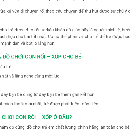
 vừa kể vừa di chuyện rối theo câu chuyện để thu hút được sự chú ý c
cho trẻ được đeo rối tự điều khiển cô giáo hãy là người khích lệ, hướ
ách học nhớ bài tốt nhất. Cô có thể phân vai cho trẻ để trẻ được học 
mạnh dạn và bớt lo lắng hơn.
A ĐỒ CHƠI CON RỐI – XỐP CHO BÉ
của trẻ
an sát và lắng nghe cùng một lúc
 đây bạn bè cũng từ đây bạn bè thêm gắn kết hơn.
t cách thoải mái nhất, trẻ được phát triển toàn diên.
 CHƠI CON RỐI – XỐP Ở ĐÂU?
hẩm đồ dùng, đồ chơi trẻ em chất lượng, chính hãng, an toàn cho bé