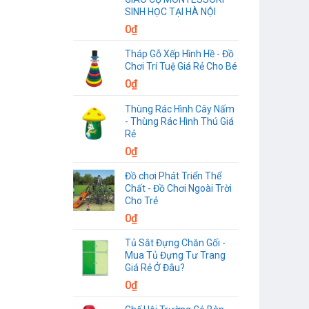
SINH HỌC TẠI HÀ NỘI
0
₫
Tháp Gỗ Xếp Hình Hề - Đồ
Chơi Trí Tuệ Giá Rẻ Cho Bé
0
₫
Thùng Rác Hình Cây Nấm
- Thùng Rác Hình Thú Giá
Rẻ
0
₫
Đồ chơi Phát Triển Thể
Chất - Đồ Chơi Ngoài Trời
Cho Trẻ
0
₫
Tủ Sắt Đựng Chăn Gối -
Mua Tủ Đựng Tư Trang
Giá Rẻ Ở Đâu?
0
₫