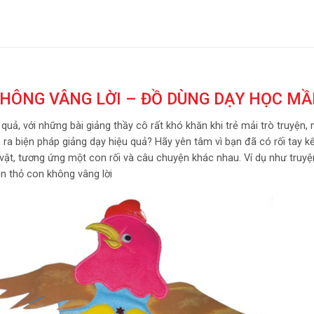
KHÔNG VÂNG LỜI – ĐỒ DÙNG DẠY HỌC M
 quả, với những bài giảng thầy cô rất khó khăn khi trẻ mải trò truyện,
ra biện pháp giảng dạy hiệu quả? Hãy yên tâm vì bạn đã có rối tay k
 vật, tương ứng một con rối và câu chuyện khác nhau. Ví dụ như truyệ
ện thỏ con không vâng lời