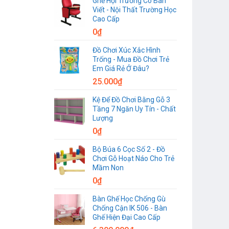
Ghế Hội Trường Có Bàn
Viết - Nội Thất Trường Học
Cao Cấp
0
₫
Đồ Chơi Xúc Xắc Hình
Trống - Mua Đồ Chơi Trẻ
Em Giá Rẻ Ở Đâu?
25.000
₫
Kệ Để Đồ Chơi Bằng Gỗ 3
Tầng 7 Ngăn Uy Tín - Chất
Lượng
0
₫
Bộ Búa 6 Cọc Số 2 - Đồ
Chơi Gỗ Hoạt Náo Cho Trẻ
Mầm Non
0
₫
Bàn Ghế Học Chống Gù
Chống Cận IK 506 - Bàn
Ghế Hiện Đại Cao Cấp