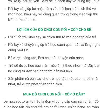
vai kể lại câu truyện… đây sẽ là cách dạy vô cùng hiệu quả
Rối tay sẽ giúp bé nhập tâm vào bài hơn, bé thích thú với
môn học. Điều này vô cùng quan trọng trong việc tiếp thu
kiến thức của trẻ.
LỢI ÍCH CỦA ĐỒ CHƠI CON RỐI – XỐP CHO BÉ
Lôi cuốn trẻ, khơi dậy sự thích thú tò mò học tập của trẻ
Rối tay kể chuyện giúp trẻ học cách quan sát và lắng nghe
cùng một lúc
Bé được sáng tạo, làm chủ câu truyện của mình
Trẻ sẽ được học cách làm việc ăn ý theo nhóm từ đây bạn
bè cũng từ đây bạn bè thêm gắn kết hơn.
Sản phẩm rối bàn tay cho trẻ học tập một cách thoải mái
nhất, trẻ được phát triển toàn diên.
MUA ĐỒ CHƠI CON RỐI – XỐP Ở ĐÂU?
Demo.vadoto.vn tự hào là đơn vị cung cấp các sản phẩm đồ
dùng học tập, đồ chơi trẻ em chất lượng, chính hãng, an toàn