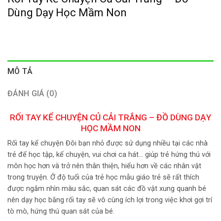
Dùng Dạy Học Mầm Non
MÔ TẢ
ĐÁNH GIÁ (0)
RỐI TAY KỂ CHUYỆN CỦ CẢI TRẮNG – ĐỒ DÙNG DẠY
HỌC MẦM NON
Rối tay kể chuyện Đôi bạn nhỏ được sử dụng nhiều tại các nhà
trẻ để học tập, kể chuyện, vui chơi ca hát… giúp trẻ hứng thú với
môn học hơn và trở nên thân thiện, hiểu hơn về các nhân vật
trong truyện. Ở độ tuổi của trẻ học mẫu giáo trẻ sẽ rất thích
được ngắm nhìn màu sắc, quan sát các đồ vật xung quanh bé
nên dạy học bằng rối tay sẽ vô cùng ích lợi trong việc khơi gợi trí
tò mò, hứng thú quan sát của bé.