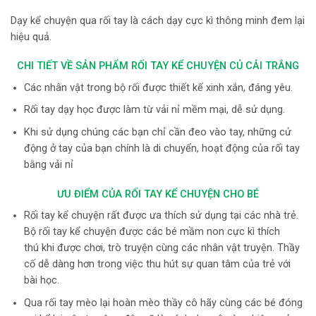
Dạy kể chuyện qua rối tay là cách dạy cực kì thông minh đem lại
hiệu quả.
CHI TIẾT VỀ SẢN PHẨM RỐI TAY KỂ CHUYỆN CỦ CẢI TRẮNG
Các nhân vật trong bộ rối được thiết kế xinh xắn, đáng yêu.
Rối tay dạy học được làm từ vải nỉ mềm mại, dễ sử dụng.
Khi sử dụng chúng các bạn chỉ cần đeo vào tay, những cử
động ở tay của bạn chính là di chuyển, hoạt động của rối tay
bằng vải nỉ
ƯU ĐIỂM CỦA RỐI TAY KỂ CHUYỆN CHO BÉ
Rối tay kể chuyện rất được ưa thích sử dụng tại các nhà trẻ.
Bộ rối tay kể chuyện được các bé mầm non cực kì thích
thú khi được chơi, trò truyện cùng các nhân vật truyện. Thầy
cố dễ dàng hơn trong việc thu hút sự quan tâm của trẻ với
bài học.
Qua rối tay mèo lại hoàn mèo thầy cô hãy cùng các bé đóng