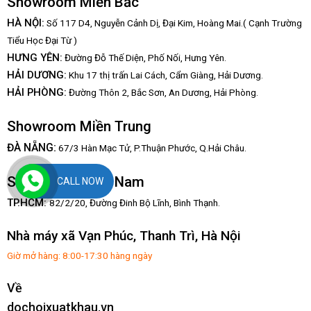
Showroom Miền Bắc
HÀ NỘI:
Số 117 D4, Nguyễn Cảnh Dị, Đại Kim, Hoàng Mai.( Cạnh Trường
Tiểu Học Đại Từ )
HƯNG YÊN:
Đường Đỗ Thế Diện, Phố Nối, Hưng Yên.
HẢI DƯƠNG:
Khu 17 thị trấn Lai Cách, Cẩm Giàng, Hải Dương.
HẢI PHÒNG:
Đường Thôn 2, Bắc Sơn, An Dương, Hải Phòng.
Showroom Miền Trung
:
ĐÀ NẴNG
67/3 Hàn Mạc Tử, P.Thuận Phước, Q.Hải Châu.
Showroom Miền Nam
CALL NOW
TP.HCM:
82/2/20, Đường Đinh Bộ Lĩnh,
Bình Thạnh.
Nhà máy xã Vạn Phúc, Thanh Trì, Hà Nội
Giờ mở hàng: 8:00-17:30 hàng ngày
Về
dochoixuatkhau.vn