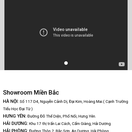
Showroom Miền Bắc
HÀ NỘI:
Số 117 D4, Nguyễn Cảnh Dị, Đại Kim, Hoàng Mai.( Cạnh Trường
Tiểu Học Đại Từ )
HƯNG YÊN:
Đường Đỗ Thế Diện, Phố Nối, Hưng Yên.
HẢI DƯƠNG:
Khu 17 thị trấn Lai Cách, Cẩm Giàng, Hải Dương.
HẢI PHÒNG:
Đường Thôn 2, Bắc Sơn, An Dương, Hải Phòng.