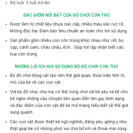
Độ tuổi: 3 tuổi trở lên
ĐẶC ĐIỂM NỔI BẬT CỦA ĐỒ CHƠI CON THÚ
Được làm từ chất liệu nhựa cao cấp, nhiều màu sắc rực rỡ,
không độc hại. Đảm bảo tiêu chuẩn an toàn cho trẻ sử dụng.
Sản phẩm gồm nhiều con côn trùng khác nhau như: rết, bọ
cạp, cánh cam, châu chấu, ếch… Giúp trẻ tập nhận biết các
loại côn trùng.
NHỮNG LỢI ÍCH KHI SỬ DỤNG BỘ ĐỒ CHƠI CON THÚ
Bộ đồ chơi động vật tạo nên thế giới quan, thỏa mãn tính tò
mò của bé về các con vật.
Với bộ đồ chơi, cha mẹ có thể cùng chơi với bé yêu và kể cho
bé nghe những câu chuyện liên quan đến tên gọi, hình dạng
và đặc điểm của con vật để bé mở mang hiểu biết về thế giới
xung quanh.
Các con vật được thiết kế ngộ nghĩnh, đáng yêu, giống y như
thật giúp bé có những phút vui chơi bổ ích và thoải mái cùng