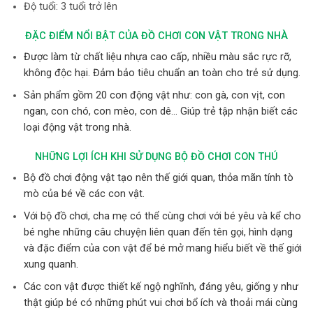
Độ tuổi: 3 tuổi trở lên
ĐẶC ĐIỂM NỔI BẬT CỦA ĐỒ CHƠI CON VẬT TRONG NHÀ
Được làm từ chất liệu nhựa cao cấp, nhiều màu sắc rực rỡ,
không độc hại. Đảm bảo tiêu chuẩn an toàn cho trẻ sử dụng.
Sản phẩm gồm 20 con động vật như: con gà, con vịt, con
ngan, con chó, con mèo, con dê… Giúp trẻ tập nhận biết các
loại động vật trong nhà.
NHỮNG LỢI ÍCH KHI SỬ DỤNG BỘ ĐỒ CHƠI CON THÚ
Bộ đồ chơi động vật tạo nên thế giới quan, thỏa mãn tính tò
mò của bé về các con vật.
Với bộ đồ chơi, cha mẹ có thể cùng chơi với bé yêu và kể cho
bé nghe những câu chuyện liên quan đến tên gọi, hình dạng
và đặc điểm của con vật để bé mở mang hiểu biết về thế giới
xung quanh.
Các con vật được thiết kế ngộ nghĩnh, đáng yêu, giống y như
thật giúp bé có những phút vui chơi bổ ích và thoải mái cùng