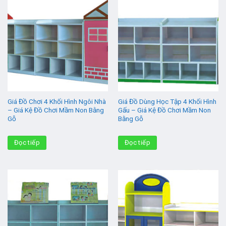
Giá Đồ Chơi 4 Khối Hình Ngôi Nhà
Giá Đồ Dùng Học Tập 4 Khối Hình
– Giá Kệ Đồ Chơi Mầm Non Bằng
Gấu – Giá Kệ Đồ Chơi Mầm Non
Gỗ
Bằng Gỗ
Đọc tiếp
Đọc tiếp