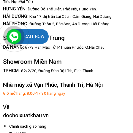
Tiểu Học Đại Từ )
HƯNG YÊN:
Đường Đỗ Thế Diện, Phố Nối, Hưng Yên.
HẢI DƯƠNG:
Khu 17 thị trấn Lai Cách, Cẩm Giàng, Hải Dương.
HẢI PHÒNG:
Đường Thôn 2, Bắc Sơn, An Dương, Hải Phòng.
CALL NOW
Showroom Miền Trung
:
ĐÀ NẴNG
67/3 Hàn Mạc Tử, P.Thuận Phước, Q.Hải Châu.
Showroom Miền Nam
TP.HCM:
82/2/20, Đường Đinh Bộ Lĩnh,
Bình Thạnh.
Nhà máy xã Vạn Phúc, Thanh Trì, Hà Nội
Giờ mở hàng: 8:00-17:30 hàng ngày
Về
dochoixuatkhau.vn
Chính sách giao hàng