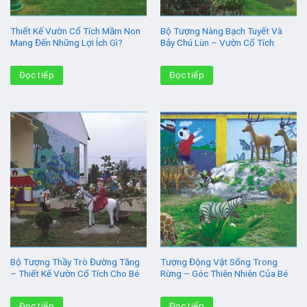
Thiết Kế Vườn Cổ Tích Mầm Non
Bộ Tượng Nàng Bạch Tuyết Và
Mang Đến Những Lợi Ích Gì?
Bảy Chú Lùn – Vườn Cổ Tích
Đọc tiếp
Đọc tiếp
Bộ Tượng Thầy Trò Đường Tăng
Tượng Động Vật Sống Trong
– Thiết Kế Vườn Cổ Tích Cho Bé
Rừng – Góc Thiên Nhiên Của Bé
Đọc tiếp
Đọc tiếp