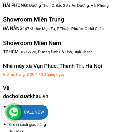
HẢI PHÒNG:
Đường Thôn 2, Bắc Sơn, An Dương, Hải Phòng.
Showroom Miền Trung
:
ĐÀ NẴNG
67/3 Hàn Mạc Tử, P.Thuận Phước, Q.Hải Châu.
Showroom Miền Nam
TP.HCM:
82/2/20, Đường Đinh Bộ Lĩnh,
Bình Thạnh.
Nhà máy xã Vạn Phúc, Thanh Trì, Hà Nội
Giờ mở hàng: 8:00-17:30 hàng ngày
Về
dochoixuatkhau.vn
Chính sách giao hàng
CALL NOW
Tp Hà Nội
Chính sách giao hàng
Tp HCM