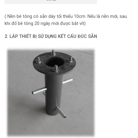
( Nền bê tông có sẵn dày tối thiểu 10cm. Nếu là nền mới, sau
khi đổ bê tông 20 ngày mới được bắt vít)
2. LẮP THIẾT BỊ SỬ DỤNG KẾT CẤU ĐÚC SẴN