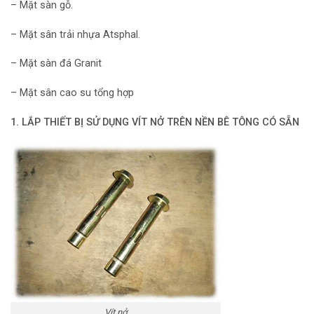
– Mặt sàn gỗ.
– Mặt sân trải nhựa Atsphal.
– Mặt sàn đá Granit
– Mặt sân cao su tổng hợp
1. LẮP THIẾT BỊ SỬ DỤNG VÍT NỞ TRÊN NỀN BÊ TÔNG CÓ SẴN
Vít nở