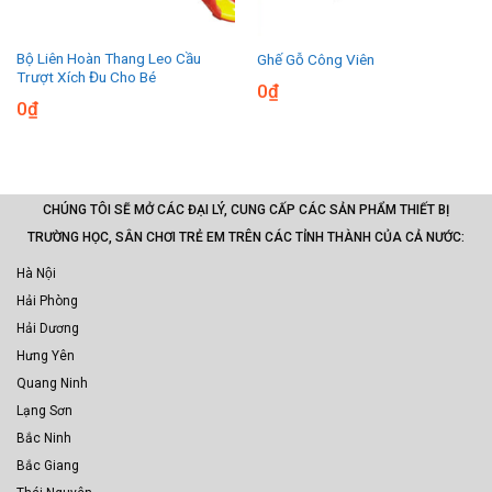
Bộ Liên Hoàn Thang Leo Cầu
Ghế Gỗ Công Viên
Trượt Xích Đu Cho Bé
0
₫
0
₫
CHÚNG TÔI SẼ MỞ CÁC ĐẠI LÝ, CUNG CẤP CÁC SẢN PHẨM THIẾT BỊ
TRƯỜNG HỌC, SÂN CHƠI TRẺ EM TRÊN CÁC TỈNH THÀNH CỦA CẢ NƯỚC:
Hà Nội
Hải Phòng
Hải Dương
Hưng Yên
Quang Ninh
Lạng Sơn
Bắc Ninh
Bắc Giang