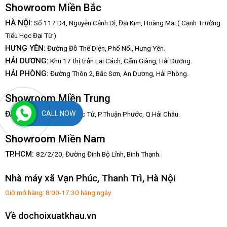
Showroom Miền Bắc
HÀ NỘI:
Số 117 D4, Nguyễn Cảnh Dị, Đại Kim, Hoàng Mai.( Cạnh Trường
Tiểu Học Đại Từ )
HƯNG YÊN:
Đường Đỗ Thế Diện, Phố Nối, Hưng Yên.
HẢI DƯƠNG:
Khu 17 thị trấn Lai Cách, Cẩm Giàng, Hải Dương.
HẢI PHÒNG:
Đường Thôn 2, Bắc Sơn, An Dương, Hải Phòng.
Showroom Miền Trung
:
ĐÀ NẴNG
CALL NOW
67/3 Hàn Mạc Tử, P.Thuận Phước, Q.Hải Châu.
Showroom Miền Nam
TP.HCM:
82/2/20, Đường Đinh Bộ Lĩnh,
Bình Thạnh.
Nhà máy xã Vạn Phúc, Thanh Trì, Hà Nội
Giờ mở hàng: 8:00-17:30 hàng ngày
Về dochoixuatkhau.vn