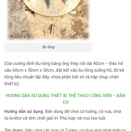
Bu lông
(Gia cường đinh Bu-lông bằng ống thép nối dài 40cm – Đào hố
sâu 60cm x 50cm x 50cm, đặt kết cấu bu-lông xuống hố, đổ bê
tông tiêu chuẩn lấp đầy, chừa phần bắt vít và nắp chụp chân
thiết bị).
HƯỚNG DẪN SỬ DỤNG THIẾT BỊ THỂ THAO
CÔNG VIÊN – BÀN
CỜ
Hướng dẫn sử dụng:
Bàn dùng để chơi cờ tướng, cờ vua, chơi
tú-lơ-khơ với tính chất giải trí. Phù hợp với mọi lứa tuổi.
Tác dụng:
Việc chơi các loại cờ Tướng, cờ Vua giúp phát triển tư