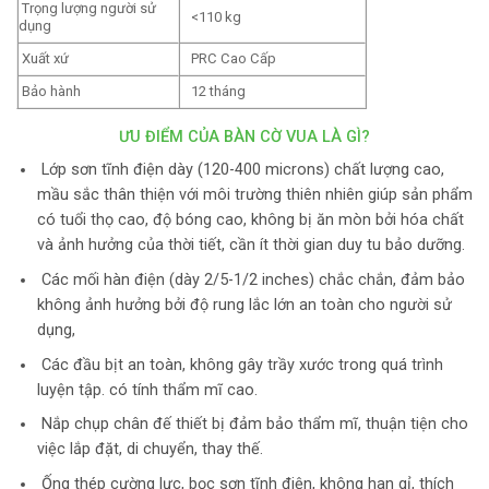
Trọng lượng người sử
<110 kg
dụng
Xuất xứ
PRC Cao Cấp
Bảo hành
12 tháng
ƯU ĐIỂM CỦA BÀN CỜ VUA LÀ GÌ?
Lớp sơn tĩnh điện dày (120-400 microns) chất lượng cao,
mầu sắc thân thiện với môi trường thiên nhiên giúp sản phẩm
có tuổi thọ cao, độ bóng cao, không bị ăn mòn bởi hóa chất
và ảnh hưởng của thời tiết, cần ít thời gian duy tu bảo dưỡng.
Các mối hàn điện (dày 2/5-1/2 inches) chắc chắn, đảm bảo
không ảnh hưởng bởi độ rung lắc lớn an toàn cho người sử
dụng,
Các đầu bịt an toàn, không gây trầy xước trong quá trình
luyện tập. có tính thẩm mĩ cao.
Nắp chụp chân đế thiết bị đảm bảo thẩm mĩ, thuận tiện cho
việc lắp đặt, di chuyển, thay thế.
Ống thép cường lực, bọc sơn tĩnh điện, không han gỉ, thích