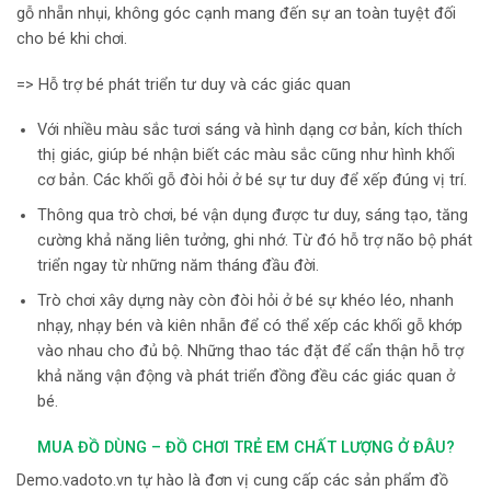
gỗ nhẵn nhụi, không góc cạnh mang đến sự an toàn tuyệt đối
cho bé khi chơi.
=> Hỗ trợ bé phát triển tư duy và các giác quan
Với nhiều màu sắc tươi sáng và hình dạng cơ bản, kích thích
thị giác, giúp bé nhận biết các màu sắc cũng như hình khối
cơ bản. Các khối gỗ đòi hỏi ở bé sự tư duy
để xếp đúng vị trí.
Thông qua trò chơi, bé vận dụng được tư duy, sáng tạo, tăng
cường khả năng liên tưởng, ghi nhớ. Từ đó hỗ trợ não bộ phát
triển ngay từ những năm tháng đầu đời.
Trò chơi xây dựng này còn đòi hỏi ở bé sự khéo léo, nhanh
nhạy, nhạy bén và kiên nhẫn để có thể xếp các khối gỗ khớp
vào nhau cho đủ bộ. Những thao tác đặt để cẩn thận hỗ trợ
khả năng vận động và phát triển đồng đều các giác quan ở
bé.
MUA ĐỒ DÙNG – ĐỒ CHƠI TRẺ EM CHẤT LƯỢNG Ở ĐÂU?
Demo.vadoto.vn tự hào là đơn vị cung cấp các sản phẩm đồ