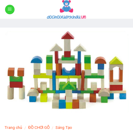
Skip
to
content
Trang chủ
ĐỒ CHƠI GỖ
Sáng Tạo
/
/