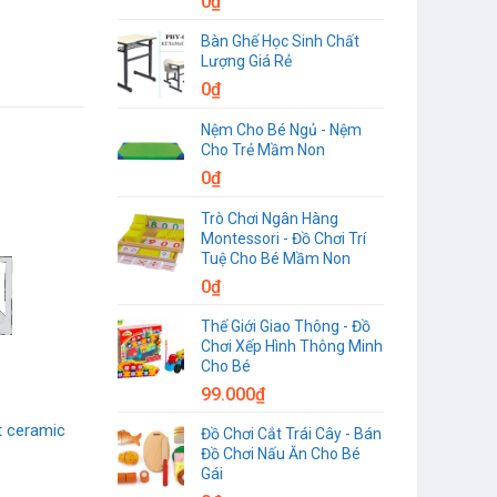
0
₫
Bàn Ghế Học Sinh Chất
Lượng Giá Rẻ
0
₫
Nệm Cho Bé Ngủ - Nệm
Cho Trẻ Mầm Non
0
₫
Trò Chơi Ngân Hàng
Montessori - Đồ Chơi Trí
Tuệ Cho Bé Mầm Non
0
₫
Thế Giới Giao Thông - Đồ
Chơi Xếp Hình Thông Minh
Cho Bé
99.000
₫
t ceramic
Đồ Chơi Cắt Trái Cây - Bán
Đồ Chơi Nấu Ăn Cho Bé
Gái