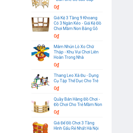
0
₫
Giá Kệ 3 Tầng 9 Khoang
Có 3 Ngăn Kéo - Giá Kệ Đồ
Chơi Mầm Non Bằng Gỗ
0
₫
Mâm Nhún Lò Xo Chữ
Thập - Khu Vui Chơi Liên
Hoàn Trong Nhà
0
₫
Thang Leo Xà Đu - Dụng
Cụ Tập Thể Dục Cho Trẻ
0
₫
Quầy Bán Hàng Đồ Chơi -
Đồ Chơi Cho Trẻ Mầm Non
0
₫
Giá Để Đồ Chơi 3 Tầng
Hình Gấu Rẻ Nhất Hà Nội