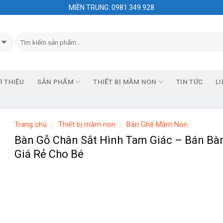
MIỀN TRUNG: 0981.349.928
I THIỆU
SẢN PHẨM
THIẾT BỊ MẦM NON
TIN TỨC
LI
Trang chủ
Thiết bị mầm non
Bàn Ghế Mầm Non
/
/
Bàn Gỗ Chân Sắt Hình Tam Giác – Bán Bà
Giá Rẻ Cho Bé