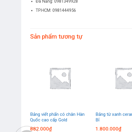
Đà Nẵng: 0981349928
TP.HCM: 0981444956
Sản phẩm tương tự
 chân Hàn
Bảng viết phấn có chân Hàn
Bảng từ xanh cera
Quốc cao cấp Gold
Bỉ
882.000
₫
1.800.000
₫