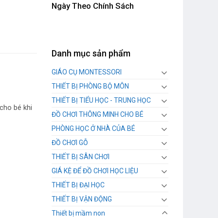
Ngày Theo Chính Sách
Danh mục sản phẩm
GIÁO CỤ MONTESSORI
THIẾT BỊ PHÒNG BỘ MÔN
THIẾT BỊ TIỂU HỌC - TRUNG HỌC
cho bé khi
ĐỒ CHƠI THÔNG MINH CHO BÉ
PHÒNG HỌC Ở NHÀ CỦA BÉ
ĐỒ CHƠI GỖ
THIẾT BỊ SÂN CHƠI
GIÁ KỆ ĐỂ ĐỒ CHƠI HỌC LIỆU
THIẾT BỊ ĐẠI HỌC
THIẾT BỊ VẬN ĐỘNG
Thiết bị mầm non