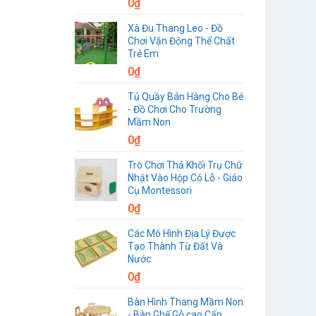
0
₫
Xà Đu Thang Leo - Đồ
Chơi Vận Động Thể Chất
Trẻ Em
0
₫
Tủ Quầy Bán Hàng Cho Bé
- Đồ Chơi Cho Trường
Mầm Non
0
₫
Trò Chơi Thả Khối Trụ Chữ
Nhật Vào Hộp Có Lỗ - Giáo
Cụ Montessori
0
₫
Các Mô Hình Địa Lý Được
Tạo Thành Từ Đất Và
Nước
0
₫
Bàn Hình Thang Mầm Non
- Bàn Ghế Gỗ cao Cấp