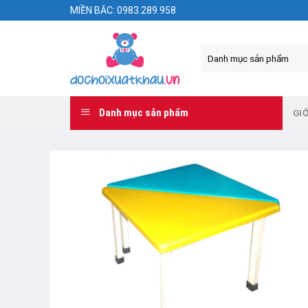
Skip
MIỀN BẮC: 0983.289.958
to
content
Danh mục sản phẩm
GIỚ