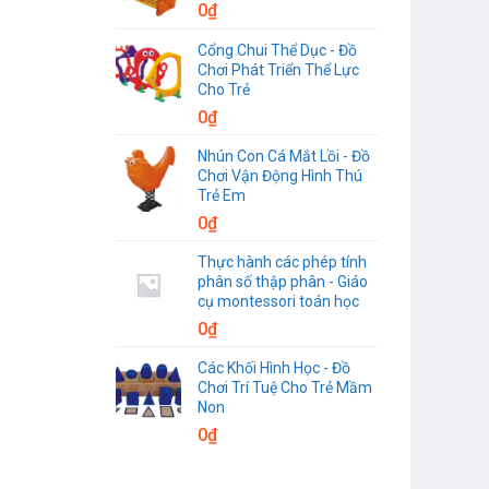
0
₫
Cổng Chui Thể Dục - Đồ
Chơi Phát Triển Thể Lực
Cho Trẻ
0
₫
Nhún Con Cá Mắt Lồi - Đồ
Chơi Vận Động Hình Thú
Trẻ Em
0
₫
Thực hành các phép tính
phân số thập phân - Giáo
cụ montessori toán học
0
₫
Các Khối Hình Học - Đồ
Chơi Trí Tuệ Cho Trẻ Mầm
Non
0
₫