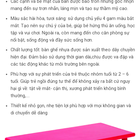
Các cạnh và bề mặt của bàn được bào tròn những góc nhọn
mang đến sự trơn nhẵn, láng mịn và tạo sự thầm mỹ cao.
Màu sắc hài hòa, tươi sáng: sử dụng chủ yếu 4 gam màu bắt
mắt. Tạo nên sự chú ý của bé, giúp bé hứng thú ăn uống, học
tập và vui chơi. Ngoài ra, còn mang đến cho căn phòng sự
nổi bật, sống động và đầy sức sống hơn.
Chất lượng tốt: bàn ghế nhựa được sản xuất theo dây chuyền
hiện đại. Đảm bảo sử dụng thời gian dài,chịu được va đập và
các tác động khác từ môi trường bên ngoài.
Phù hợp với sự phát triển của trẻ thuộc nhóm tuổi từ 2 – 6
tuổi. Giúp trẻ ngồi đúng tư thế để không xảy ra bất cứ nguy
hại gì về: tật về mắt- cận thị, xương phát triển không bình
thường,….
Thiết kế nhỏ gọn, nhẹ tiện lợi phù hợp với mọi không gian và
di chuyển dễ dàng