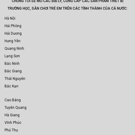
CHÚNG TÔI SẼ MỞ CÁC ĐẠI LÝ, CUNG CẤP CÁC SẢN PHẨM THIẾT BỊ
TRƯỜNG HỌC, SÂN CHƠI TRẺ EM TRÊN CÁC TỈNH THÀNH CỦA CẢ NƯỚC:
Hà Nội
Hải Phòng
Hải Dương
Hưng Yên
Quang Ninh
Lạng Sơn
Bắc Ninh
Bắc Giang
Thái Nguyên
Bắc Kạn
Cao Bằng
Tuyên Quang
Hà Giang
Vĩnh Phúc
Phú Thọ