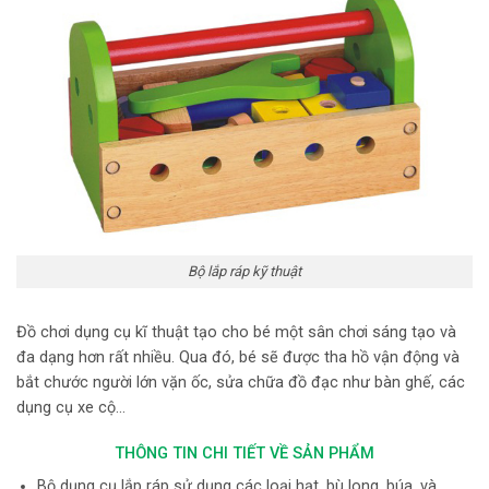
Bộ lắp ráp kỹ thuật
Đồ chơi dụng cụ kĩ thuật
tạo cho bé một sân chơi sáng tạo và
đa dạng hơn rất nhiều. Qua đó, bé sẽ được tha hồ vận động và
bắt chước người lớn vặn ốc, sửa chữa đồ đạc như bàn ghế, các
dụng cụ xe cộ…
THÔNG TIN CHI TIẾT VỀ SẢN PHẨM
Bộ dụng cụ lắp ráp sử dụng các loại hạt, bù long, búa, và