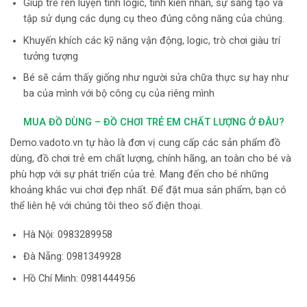
Giúp trẻ rèn luyện tính logic, tính kiên nhẫn, sự sáng tạo và
tập sử dụng các dụng cụ theo đúng công năng của chúng.
Khuyến khích các kỹ năng vận động, logic, trò chơi giàu trí
tưởng tượng
Bé sẽ cảm thấy giống như người sửa chữa thực sự hay như
ba của mình với bộ công cụ của riêng mình
MUA ĐỒ DÙNG – ĐỒ CHƠI TRẺ EM CHẤT LƯỢNG Ở ĐÂU?
Demo.vadoto.vn tự hào là đơn vị cung cấp các sản phẩm đồ
dùng, đồ chơi trẻ em chất lượng, chính hãng, an toàn cho bé và
phù hợp với sự phát triển của trẻ. Mang đến cho bé những
khoảng khắc vui chơi đẹp nhất. Để đặt mua sản phẩm, bạn có
thể liên hệ với chúng tôi theo số điện thoại.
Hà Nội:
0983289958
Đà Nẵng: 0981349928
Hồ Chí Minh: 0981444956