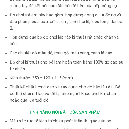
móng tay để kết nối các đầu nối để bên của hộp công cụ.
Đồ chơi trẻ em này bao gồm hộp đựng công cụ, tuốc nơ vít
đầu phẳng, búa, cưa, cờ lê, kìm, 2 nối hai lỗ, 2 bu lông, đai ốc
2.
Hộp đựng của bộ đồ chơi lắp ráp kĩ thuật rất chắc chắn và
bền.
Các chi tiết có màu đỏ, màu gỗ, màu vàng, xanh lá cây
Đồ chơi kĩ thuật cho bé làm hoàn toàn bằng 100% gỗ cao su
tự nhiên.
Kích thước: 250 x 120 x 115 (mm)
Thiết kế chất lượng cao và xây dựng cho độ bền lâu dài. Bé
có thể chơi rất lâu và để lại cho người khác chơi khi chán
hoặc qua lứa tuổi đó.
TÍNH NĂNG NỔI BẬT CỦA SẢN PHẨM
Màu sắc rực rỡ kích thích sự phát triển thị giác của bé.