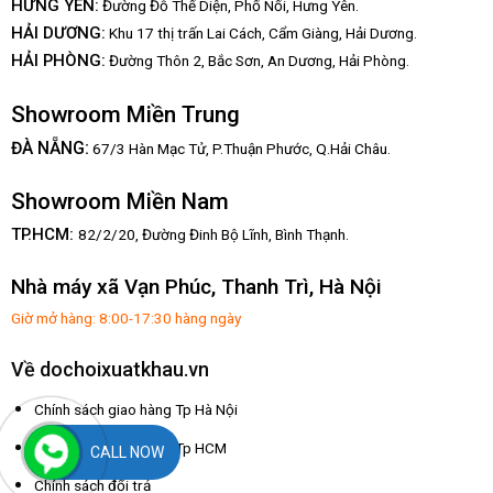
HƯNG YÊN:
Đường Đỗ Thế Diện, Phố Nối, Hưng Yên.
HẢI DƯƠNG:
Khu 17 thị trấn Lai Cách, Cẩm Giàng, Hải Dương.
HẢI PHÒNG:
Đường Thôn 2, Bắc Sơn, An Dương, Hải Phòng.
Showroom Miền Trung
:
ĐÀ NẴNG
67/3 Hàn Mạc Tử, P.Thuận Phước, Q.Hải Châu.
Showroom Miền Nam
TP.HCM:
82/2/20, Đường Đinh Bộ Lĩnh,
Bình Thạnh.
Nhà máy xã Vạn Phúc, Thanh Trì, Hà Nội
Giờ mở hàng: 8:00-17:30 hàng ngày
Về dochoixuatkhau.vn
Chính sách giao hàng Tp Hà Nội
Chính sách giao hàng Tp HCM
CALL NOW
Chính sách đổi trả