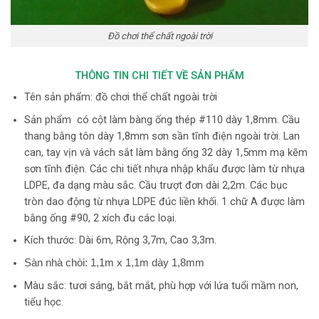
Đồ chơi thể chất ngoài trời
THÔNG TIN CHI TIẾT VỀ SẢN PHẨM
Tên sản phẩm: đồ chơi thể chất ngoài trời
Sản phẩm
có cột làm bàng ống thép #110 dày 1,8mm. Cầu
thang bằng tôn dày 1,8mm sơn sần tĩnh điện ngoài trời. Lan
can, tay vịn và vách sắt làm bằng ống 32 dày 1,5mm mạ kẽm
sơn tĩnh điện. Các chi tiết nhựa nhập khẩu được làm từ nhựa
LDPE, đa dạng màu sắc. Cầu trượt đơn dài 2,2m. Các bục
tròn dao động từ nhựa LDPE đúc liền khối. 1 chữ A được làm
bằng ống #90, 2 xích đu các loại.
Kích thước: Dài 6m, Rộng 3,7m, Cao 3,3m.
Sàn nhà chòi: 1,1m x 1,1m dày 1,8mm
Màu sắc: tươi sáng, bắt mắt, phù hợp với lứa tuổi mầm non,
tiểu học.