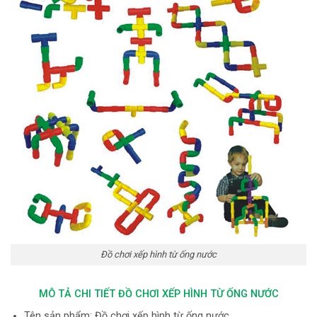
Đồ chơi xếp hình từ ống nước
MÔ TẢ CHI TIẾT ĐỒ CHƠI XẾP HÌNH TỪ ỐNG NƯỚC
Tên sản phẩm: Đồ chơi xếp hình từ ống nước