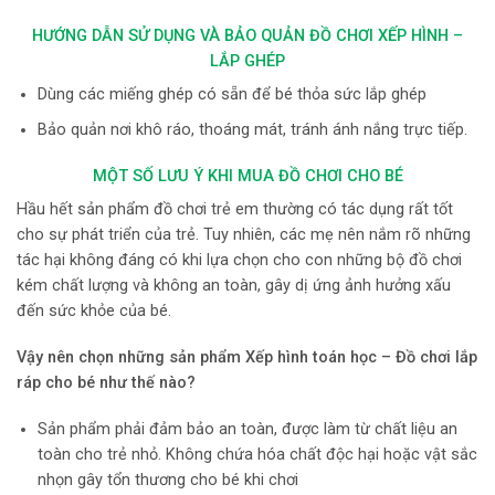
HƯỚNG DẪN SỬ DỤNG VÀ BẢO QUẢN ĐỒ CHƠI XẾP HÌNH –
LẮP GHÉP
Dùng các miếng ghép có sẵn để bé thỏa sức lắp ghép
Bảo quản nơi khô ráo, thoáng mát, tránh ánh nắng trực tiếp.
MỘT SỐ LƯU Ý KHI MUA ĐỒ CHƠI CHO BÉ
Hầu hết sản phẩm đồ chơi trẻ em thường có tác dụng rất tốt
cho sự phát triển của trẻ. Tuy nhiên, các mẹ nên nắm rõ những
tác hại không đáng có khi lựa chọn cho con những bộ đồ chơi
kém chất lượng và không an toàn, gây dị ứng ảnh hưởng xấu
đến sức khỏe của bé.
Vậy nên chọn những
sản phẩm Xếp hình toán học – Đồ chơi lắp
ráp
cho bé như thế nào?
Sản phẩm phải đảm bảo an toàn, được làm từ chất liệu an
toàn cho trẻ nhỏ. Không chứa hóa chất độc hại hoặc vật sắc
nhọn gây tổn thương cho bé khi chơi