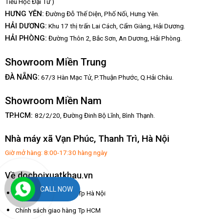
Tiểu Học Đại Từ )
HƯNG YÊN:
Đường Đỗ Thế Diện, Phố Nối, Hưng Yên.
HẢI DƯƠNG:
Khu 17 thị trấn Lai Cách, Cẩm Giàng, Hải Dương.
HẢI PHÒNG:
Đường Thôn 2, Bắc Sơn, An Dương, Hải Phòng.
Showroom Miền Trung
:
ĐÀ NẴNG
67/3 Hàn Mạc Tử, P.Thuận Phước, Q.Hải Châu.
Showroom Miền Nam
TP.HCM:
82/2/20, Đường Đinh Bộ Lĩnh,
Bình Thạnh.
Nhà máy xã Vạn Phúc, Thanh Trì, Hà Nội
Giờ mở hàng: 8:00-17:30 hàng ngày
Về dochoixuatkhau.vn
CALL NOW
Chính sách giao hàng Tp Hà Nội
Chính sách giao hàng Tp HCM