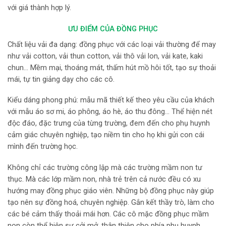
với giá thành hợp lý.
ƯU ĐIỂM CỦA ĐỒNG PHỤC
Chất liệu vải đa dạng: đồng phục với các loại vải thường để may
như vải cotton, vải thun cotton, vải thô vải lon, vải kate, kaki
chun… Mềm mại, thoáng mát, thấm hút mồ hôi tốt, tạo sự thoải
mái, tự tin giảng dạy cho các cô.
Kiểu dáng phong phú: mẫu mã thiết kế theo yêu cầu của khách
với mẫu áo sơ mi, áo phông, áo hè, áo thu đông… Thể hiện nét
độc đáo, đặc trưng của từng trường, đem đến cho phụ huynh
cảm giác chuyên nghiệp, tạo niềm tin cho họ khi gửi con cái
mình đến trường học.
Không chỉ các trường công lập mà các trường mầm non tư
thục. Mà các lớp mầm non, nhà trẻ trên cả nước đều có xu
hướng may đồng phục giáo viên. Những bộ đồng phục này giúp
tạo nên sự đồng hoá, chuyên nghiệp. Gắn kết thầy trò, làm cho
các bé cảm thấy thoải mái hơn. Các cô mặc đồng phục mầm
non còn thể hiện sự cởi mở, thân thiện cho phía phụ huynh.