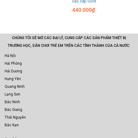
cao cấp Gold
440.000
₫
CHÚNG TÔI SẼ MỞ CÁC ĐẠI LÝ, CUNG CẤP CÁC SẢN PHẨM THIẾT BỊ
TRƯỜNG HỌC, SÂN CHƠI TRẺ EM TRÊN CÁC TỈNH THÀNH CỦA CẢ NƯỚC:
Hà Nội
Hải Phòng
Hải Dương
Hưng Yên
Quang Ninh
Lạng Sơn
Bắc Ninh
Bắc Giang
Thái Nguyên
Bắc Kạn