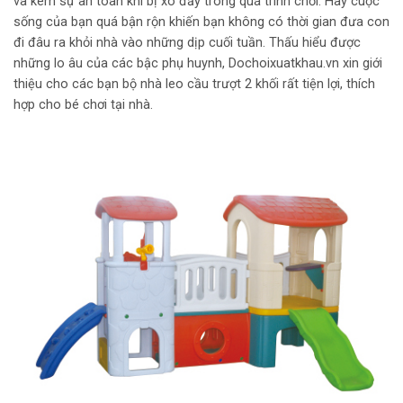
và kém sự an toàn khi bị xô đẩy trong quá trình chơi. Hay cuộc
sống của bạn quá bận rộn khiến bạn không có thời gian đưa con
đi đâu ra khỏi nhà vào những dịp cuối tuần. Thấu hiểu được
những lo âu của các bậc phụ huynh, Dochoixuatkhau.vn xin giới
thiệu cho các bạn bộ nhà leo cầu trượt 2 khối rất tiện lợi, thích
hợp cho bé chơi tại nhà.