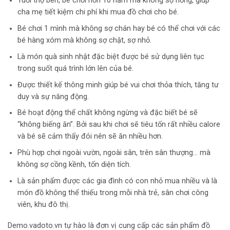
Tuổi thọ bền, bé chơi hơn 10 năm mà không sợ hỏng, giúp
cha mẹ tiết kiệm chi phí khi mua đồ chơi cho bé.
Bé chơi 1 mình mà không sợ chán hay bé có thể chơi với các
bé hàng xóm mà không sợ chật, sợ nhỏ.
Là món quà sinh nhật đặc biệt được bé sử dụng liên tục
trong suốt quá trình lớn lên của bé.
Được thiết kế thông minh giúp bé vui chơi thỏa thích, tăng tư
duy và sự năng động.
Bé hoạt động thể chất không ngừng và đặc biết bé sẽ
“không biếng ăn”. Bởi sau khi chơi sẽ tiêu tốn rất nhiều calore
và bé sẽ cảm thấy đói nên sẽ ăn nhiều hơn.
Phù hợp chơi ngoài vườn, ngoài sân, trên sân thượng… mà
không sợ cồng kềnh, tốn diện tích.
Là sản phẩm được các gia đình có con nhỏ mua nhiều và là
món đồ không thể thiếu trong mỗi nhà trẻ, sân chơi công
viên, khu đô thị.
Demo.vadoto.vn tự hào là đơn vị cung cấp các sản phẩm đồ