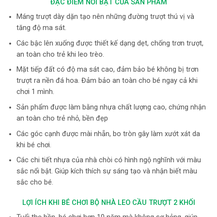
ĐẶC ĐIỂM NỔI BẬT CỦA SẢN PHẨM
Máng trượt dày dặn tạo nên những đường trượt thú vị và
tăng độ ma sát.
Các bậc lên xuống được thiết kế dạng dẹt, chống trơn trượt,
an toàn cho trẻ khi leo trèo.
Mặt tiếp đất có độ ma sát cao, đảm bảo bé không bị trơn
trượt ra nền đá hoa. Đảm bảo an toàn cho bé ngay cả khi
chơi 1 mình.
Sản phẩm được làm bằng nhựa chất lượng cao, chứng nhận
an toàn cho trẻ nhỏ, bền đẹp
Các góc cạnh được mài nhẵn, bo tròn gây làm xướt xát da
khi bé chơi.
Các chi tiết nhựa của nhà chòi có hình ngộ nghĩnh với màu
sắc nổi bật. Giúp kích thích sự sáng tạo và nhận biết màu
sắc cho bé.
LỢI ÍCH KHI BÉ CHƠI BỘ NHÀ LEO CẦU TRƯỢT 2 KHỐI